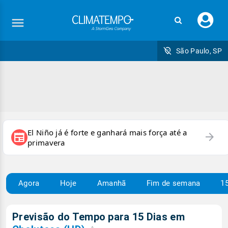
Faç
seu
logi
São Paulo, SP
El Niño já é forte e ganhará mais força até a
arrow_forward
newspaper
primavera
Agora
Hoje
Amanhã
Fim de semana
15
Previsão do Tempo para 15 Dias em