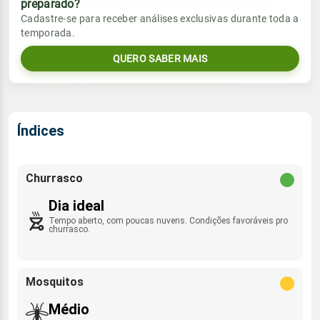
preparado?
Vento
Chuva
Cadastre-se para receber análises exclusivas durante toda a
Sol
Umidade do ar
temporada.
08:35h às 21:13h
NE - 14km/h
0.0mm
20%
70%
QUERO SABER MAIS
Sol
Umidade do ar
Lua
Rajada de vento
08:35h às 21:13h
Minguante
21%
78%
NE - 37km/h
Lua
Índices
Rajada de vento
Minguante
NE - 35km/h
Churrasco
Dia ideal
Tempo aberto, com poucas nuvens. Condições favoráveis pro
churrasco.
Mosquitos
Médio