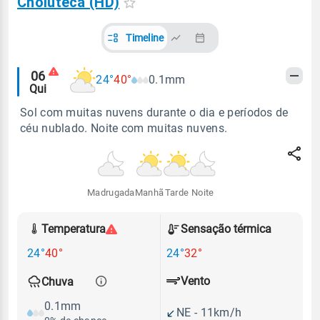
Choluteca (HD)
Timeline
Alertas
06
24°
40°
0.1mm
Qui
meteorológicos
Sol com muitas nuvens durante o dia e períodos de
céu nublado. Noite com muitas nuvens.
Madrugada
Manhã
Tarde
Noite
Temperatura
Sensação térmica
24°
40°
24°
32°
Vento
Chuva
0.1mm
NE - 11km/h