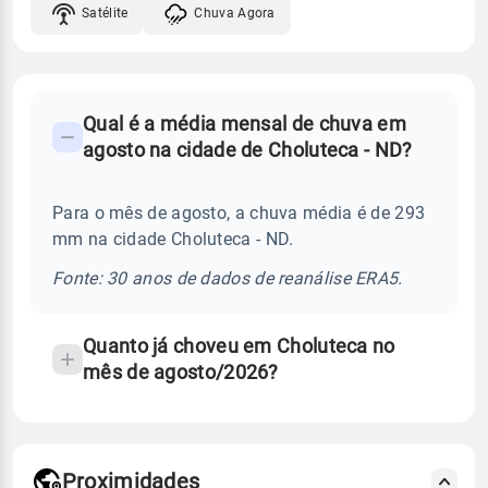
Satélite
Chuva Agora
FAQ
Qual é a média mensal de chuva em
-
agosto na cidade de Choluteca - ND?
Perguntas
frequentes
Para o mês de agosto, a chuva média é de 293
sobre
mm na cidade Choluteca - ND.
chuva
e
Fonte: 30 anos de dados de reanálise ERA5.
temperatura
Quanto já choveu em Choluteca no
mês de agosto/2026?
Proximidades