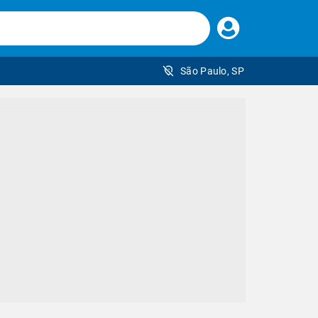
Faça
seu
login
São Paulo, SP