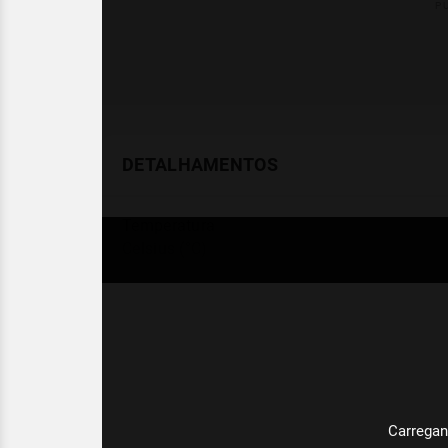
DETALHAMENTOS
Temperatura
Celsius (°C)