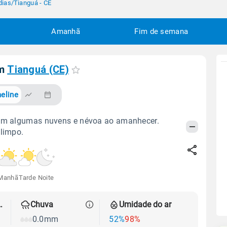
dias
/
Tianguá - CE
Amanhã
Fim de semana
em
Tianguá (CE)
eline
com algumas nuvens e névoa ao amanhecer.
 limpo.
Manhã
Tarde
Noite
 térmica
Chuva
Umidade do ar
0.0mm
52%
98%