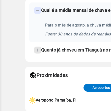
FAQ
Qual é a média mensal de chuva e
-
Perguntas
frequentes
Para o mês de agosto, a chuva médi
sobre
Fonte: 30 anos de dados de reanáli
chuva
e
Quanto já choveu em Tianguá no 
temperatura
Proximidades
Fonte: dados combinados de estaçõe
de Tempo e Estudos Climáticos (CP
Aeroportos
Para obter mais informações sobre 
Aeroporto Parnaíba, PI