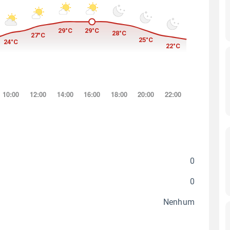
0
0
Nenhum