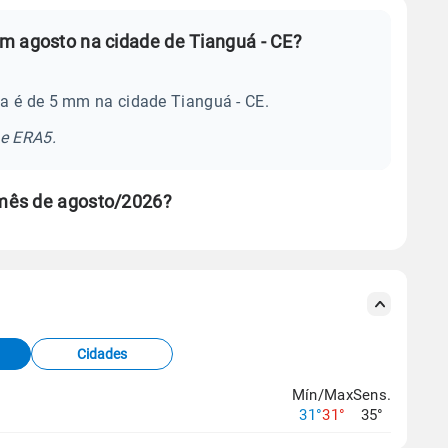
m agosto na cidade de Tianguá - CE?
a é de 5 mm na cidade Tianguá - CE.
se ERA5.
mês de agosto/2026?
s meteorológicas e satélite do Centro de Previsão
TEC).
Cidades
os dados climáticos,
clique aqui.
Mín/Max
Sens.
31°
31°
35°