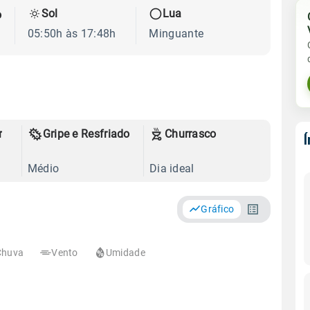
Sol
Lua
o
05:50h às 17:48h
Minguante
r
Gripe e Resfriado
Churrasco
Médio
Dia ideal
Gráfico
Chuva
Vento
Umidade