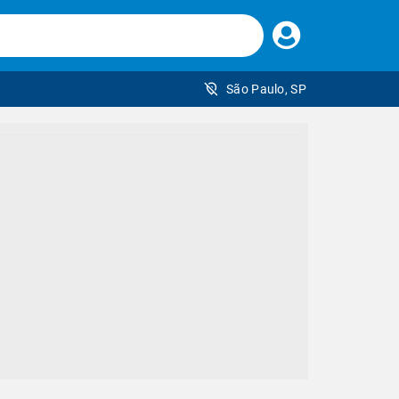
Faça
seu
login
São Paulo, SP