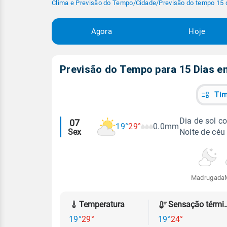
Clima e Previsão do Tempo
/
Cidade
/
Previsão do tempo 15 
Agora
Hoje
Previsão do Tempo para 15 Dias 
Tim
Alertas
Dia de sol 
07
19°
29°
0.0mm
Sex
Noite de céu
meteorológicos
Madrugada
Temperatura
Sensação
19°
29°
19°
24°