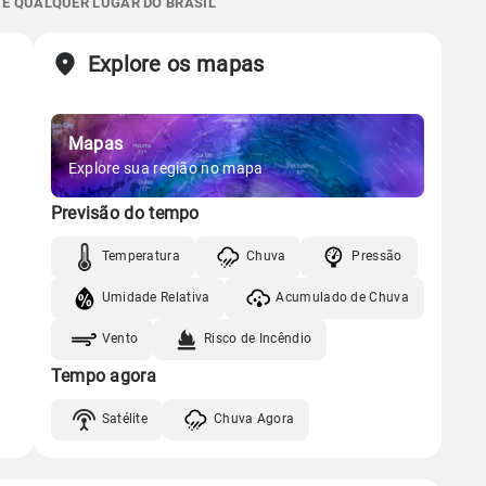
 E QUALQUER LUGAR DO BRASIL
05:50h às 17:48h
Minguante
Sol
Lua
o
Chuva
Vento
Umidade
Explore os mapas
05:50h às 17:48h
Minguante
Gráfico
Mapas
Gráfico
Chuva
Vento
Umidade
Explore sua região no mapa
Previsão do tempo
Chuva
Vento
Umidade
Temperatura
Chuva
Pressão
Umidade Relativa
Acumulado de Chuva
Vento
Risco de Incêndio
Tempo agora
Satélite
Chuva Agora