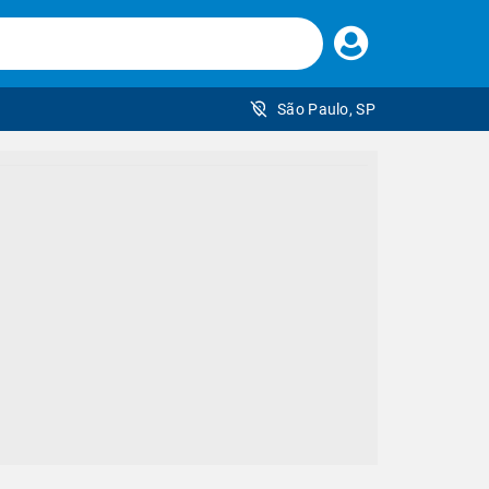
Faça
seu
login
São Paulo, SP