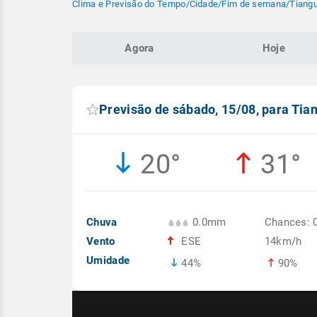
Clima e Previsão do Tempo
/
Cidade
/
Fim de semana
/
Tiangu
Agora
Hoje
Previsão de sábado, 15/08, para Tia
20°
31°
Chuva
0.0mm
Chances: 
Vento
ESE
14km/h
Umidade
44%
90%