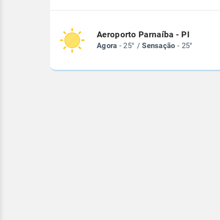
Aeroporto Parnaíba - PI
Agora
- 25° /
Sensação
- 25°