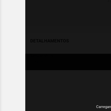
DETALHAMENTOS
Temperatura
Celsius (°C)