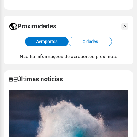
Proximidades
Fonte: dados combinados de estações
Aeroportos
Cidades
meteorológicas e satélite do Centro de Previsão
de Tempo e Estudos Climáticos (CPTEC).
Não há informações de aeroportos próximos.
Para obter mais informações sobre os dados
climáticos,
clique aqui.
Últimas notícias