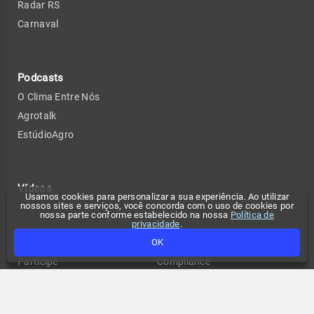
Radar RS
Carnaval
Podcasts
O Clima Entre Nós
Agrotalk
EstúdioAgro
Vídeos
Usamos cookies para personalizar a sua experiência. Ao utilizar
nossos sites e serviços, você concorda com o uso de cookies por
nossa parte conforme estabelecido na nossa
Política de
privacidade
.
Confira também
Contato
OK
Participe
Compliance
Tempo no seu site
Anuncie
Fale conosco