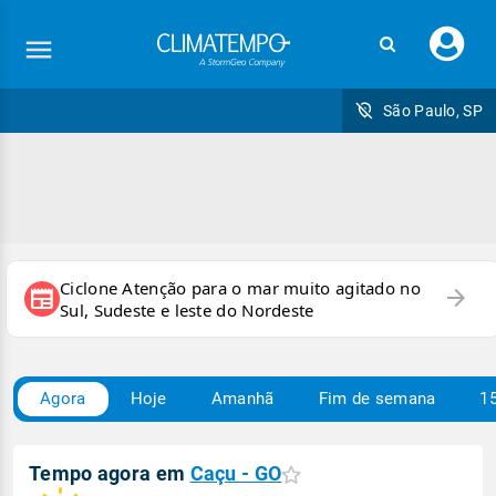
Faç
seu
logi
São Paulo, SP
Ciclone Atenção para o mar muito agitado no
arrow_forward
newspaper
Sul, Sudeste e leste do Nordeste
Agora
Hoje
Amanhã
Fim de semana
15
Tempo agora em
Caçu - GO