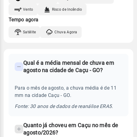
Vento
Risco de Incêndio
Tempo agora
Satélite
Chuva Agora
FAQ
Qual é a média mensal de chuva em
-
agosto na cidade de Caçu - GO?
Perguntas
frequentes
Para o mês de agosto, a chuva média é de 11
sobre
mm na cidade Caçu - GO.
chuva
e
Fonte: 30 anos de dados de reanálise ERA5.
temperatura
Quanto já choveu em Caçu no mês de
agosto/2026?