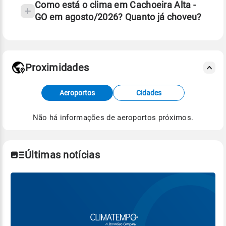
Como está o clima em Cachoeira Alta -
GO em agosto/2026? Quanto já choveu?
Fonte: 30 anos de dados de reanálise ERA5.
Proximidades
Fonte: dados combinados de estações
Aeroportos
Cidades
meteorológicas e satélite do Centro de Previsão
de Tempo e Estudos Climáticos (CPTEC).
Não há informações de aeroportos próximos.
Para obter mais informações sobre os dados
climáticos,
clique aqui.
Últimas notícias