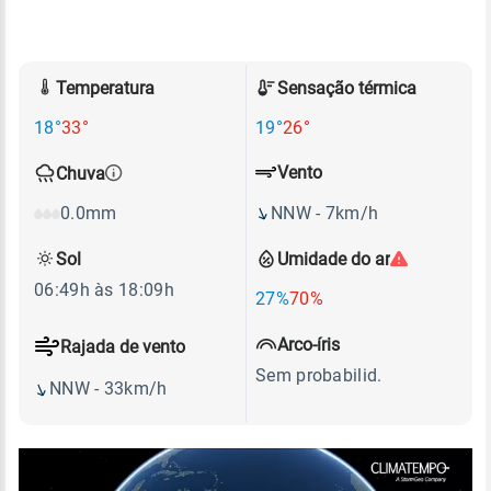
Temperatura
Sensação térmica
18°
33°
19°
26°
Vento
Chuva
NNW - 7km/h
0.0mm
Sol
Umidade do ar
06:49h às 18:09h
27%
70%
Arco-íris
Rajada de vento
Sem probabilid.
NNW - 33km/h