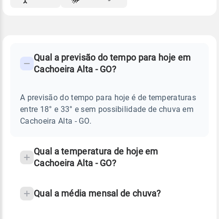
FAQ
CLIMA,
PREVISÃO
Qual a previsão do tempo para hoje em
-
DO
Cachoeira Alta - GO?
TEMPO
Perguntas
HOJE
E
frequentes
NOTÍCIAS
EM
A previsão do tempo para hoje é de temperaturas
sobre
CACHOEIRA
entre 18° e 33° e sem possibilidade de chuva em
ALTA
chuva
-
Cachoeira Alta - GO.
GO
e
temperatura
Qual a temperatura de hoje em
Cachoeira Alta - GO?
Qual a média mensal de chuva?