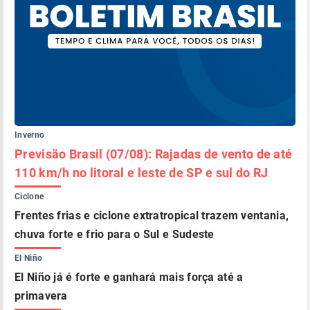
Inverno
Previsão Brasil (07/08): Rajadas de vento de até
110 km/h no litoral e leste de SP e sul do RJ
Ciclone
Frentes frias e ciclone extratropical trazem ventania,
chuva forte e frio para o Sul e Sudeste
El Niño
El Niño já é forte e ganhará mais força até a
primavera