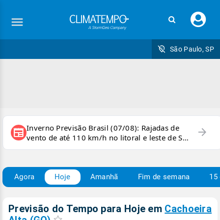
Faç
seu
logi
São Paulo, SP
Inverno Previsão Brasil (07/08): Rajadas de
arrow_forward
newspaper
vento de até 110 km/h no litoral e leste de SP
e sul do RJ
Agora
Hoje
Amanhã
Fim de semana
15 
Previsão do Tempo para Hoje
em
Cachoeira