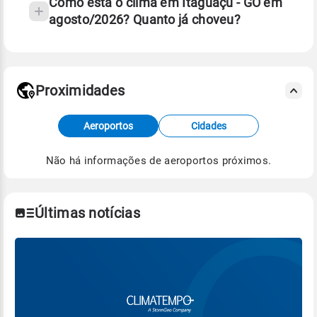
Como está o clima em Itaguaçu - GO em
agosto/2026? Quanto já choveu?
Fonte: 30 anos de dados de reanálise ERA5.
Proximidades
Fonte: dados combinados de estações
Aeroportos
Cidades
meteorológicas e satélite do Centro de Previsão
de Tempo e Estudos Climáticos (CPTEC).
Não há informações de aeroportos próximos.
Para obter mais informações sobre os dados
climáticos,
clique aqui.
Últimas notícias