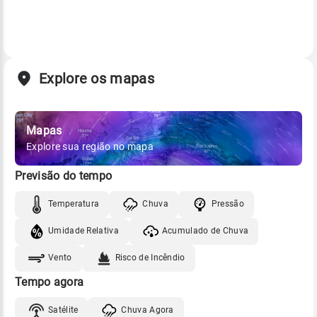
Explore os mapas
Mapas
Explore sua região no mapa
Previsão do tempo
Temperatura
Chuva
Pressão
Umidade Relativa
Acumulado de Chuva
Vento
Risco de Incêndio
Tempo agora
Satélite
Chuva Agora