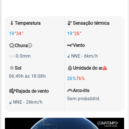
Temperatura
Sensação térmica
19°
34°
19°
26°
Vento
Chuva
NNE - 6km/h
0.0mm
Sol
Umidade do ar
06:49h às 18:08h
26%
76%
Arco-íris
Rajada de vento
Sem probabilid.
NNE - 26km/h