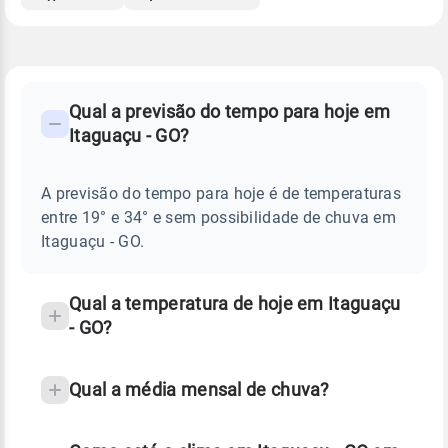
FAQ
CLIMA,
PREVISÃO
Qual a previsão do tempo para hoje em
-
DO
Itaguaçu - GO?
TEMPO
Perguntas
HOJE
E
frequentes
NOTÍCIAS
EM
A previsão do tempo para hoje é de temperaturas
sobre
ITAGUAÇU
entre 19° e 34° e sem possibilidade de chuva em
-
chuva
GO
Itaguaçu - GO.
e
temperatura
Qual a temperatura de hoje em Itaguaçu
- GO?
Qual a média mensal de chuva?