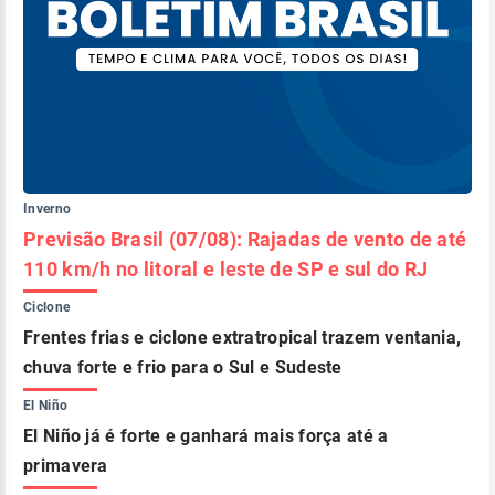
Inverno
Previsão Brasil (07/08): Rajadas de vento de até
110 km/h no litoral e leste de SP e sul do RJ
Ciclone
Frentes frias e ciclone extratropical trazem ventania,
chuva forte e frio para o Sul e Sudeste
El Niño
El Niño já é forte e ganhará mais força até a
primavera