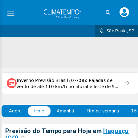
Faç
seu
logi
São Paulo, SP
Inverno Previsão Brasil (07/08): Rajadas de
arrow_forward
newspaper
vento de até 110 km/h no litoral e leste de SP
e sul do RJ
Agora
Hoje
Amanhã
Fim de semana
15 
Previsão do Tempo para Hoje
em
Itaguaçu