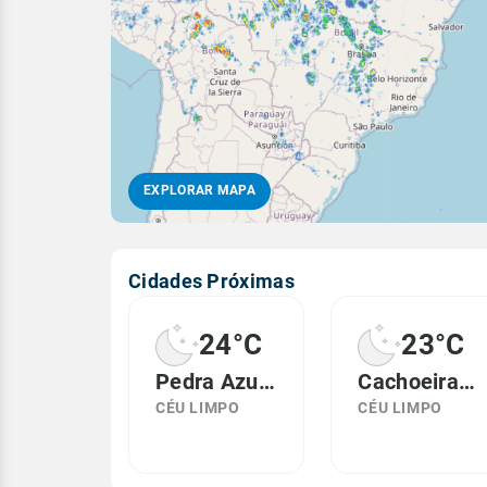
EXPLORAR MAPA
Cidades Próximas
24°C
23°C
Pedra Azul, MG
Cachoeira de Pajeú, MG
CÉU LIMPO
CÉU LIMPO