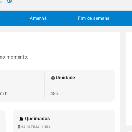
ul - MG
Amanhã
Fim de semana
 no momento.
Umidade
m/h
48%
Queimadas
0
NA ÚLTIMA HORA