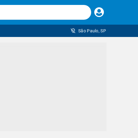
Faça
seu
login
São Paulo, SP