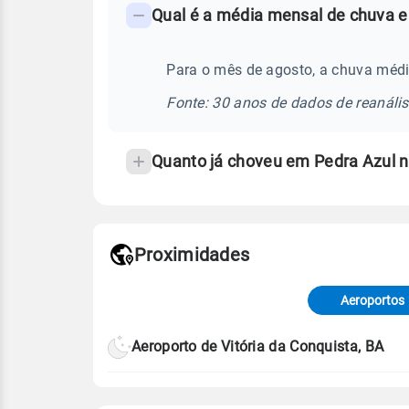
Qual é a média mensal de chuva e
-
Perguntas
frequentes
Para o mês de agosto, a chuva médi
sobre
Fonte: 30 anos de dados de reanáli
chuva
e
Quanto já choveu em Pedra Azul 
temperatura
Proximidades
Fonte: dados combinados de estaçõe
de Tempo e Estudos Climáticos (CP
Aeroportos
Para obter mais informações sobre 
Aeroporto de Vitória da Conquista, BA