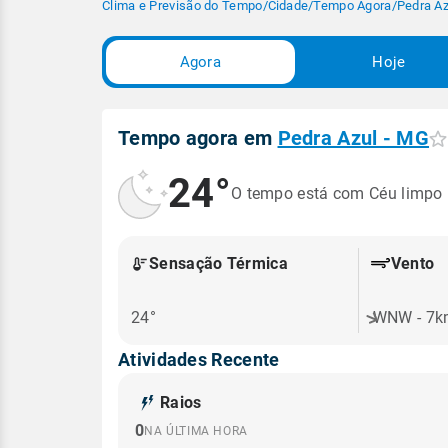
Clima e Previsão do Tempo
/
Cidade
/
Tempo Agora
/
Pedra Az
Agora
Hoje
Tempo agora em
Pedra Azul - MG
24°
O tempo está com Céu limpo
Sensação Térmica
Vento
24°
WNW - 7k
Atividades Recente
Raios
0
NA ÚLTIMA HORA