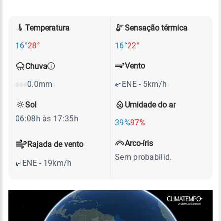
Temperatura
Sensação térmica
16°
28°
16°
22°
Vento
Chuva
ENE - 5km/h
0.0mm
Sol
Umidade do ar
06:08h às 17:35h
39%
97%
Arco-íris
Rajada de vento
Sem probabilid.
ENE - 19km/h