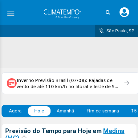
Faç
seu
logi
São Paulo, SP
Inverno Previsão Brasil (07/08): Rajadas de
arrow_forward
newspaper
vento de até 110 km/h no litoral e leste de SP
e sul do RJ
Agora
Hoje
Amanhã
Fim de semana
15 
Previsão do Tempo para Hoje
em
Medina