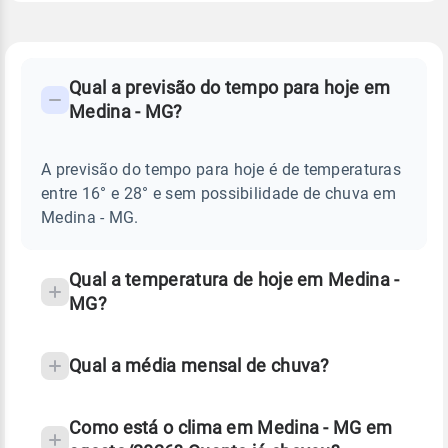
FAQ
CLIMA,
PREVISÃO
Qual a previsão do tempo para hoje em
-
DO
Medina - MG?
TEMPO
Perguntas
HOJE
E
frequentes
NOTÍCIAS
EM
A previsão do tempo para hoje é de temperaturas
sobre
MEDINA
entre 16° e 28° e sem possibilidade de chuva em
-
chuva
MG
Medina - MG.
e
temperatura
Qual a temperatura de hoje em Medina -
MG?
Qual a média mensal de chuva?
Como está o clima em Medina - MG em