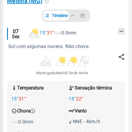
Medina (MG)
Timeline
Alertas
07
15°
31°
0.0mm
Sex
meteorológicos
Sol com algumas nuvens. Não chove.
Madrugada
Manhã
Tarde
Noite
Temperatura
Sensação térmica
15°
31°
15°
22°
Vento
Chuva
NNE - 4km/h
0.0mm