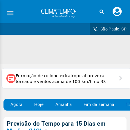
Faç
seu
logi
São Paulo, SP
Formação de ciclone extratropical provoca
arrow_forward
newspaper
tornado e ventos acima de 100 km/h no RS
Agora
Hoje
Amanhã
Fim de semana
15
Previsão do Tempo para 15 Dias em