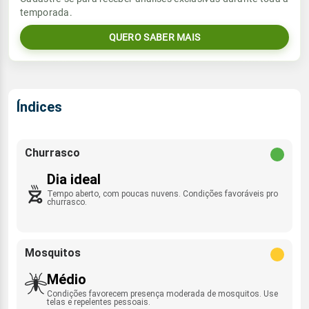
temporada.
06:06h às 17:36h
ESE - 11km/h
0.0mm
31%
97%
QUERO SABER MAIS
Sol
Umidade do ar
Lua
Rajada de vento
06:06h às 17:36h
Minguante
42%
92%
E - 37km/h
Lua
Índices
Rajada de vento
Minguante
ESE - 45km/h
Churrasco
Dia ideal
Tempo aberto, com poucas nuvens. Condições favoráveis pro
churrasco.
Mosquitos
Médio
Condições favorecem presença moderada de mosquitos. Use
telas e repelentes pessoais.