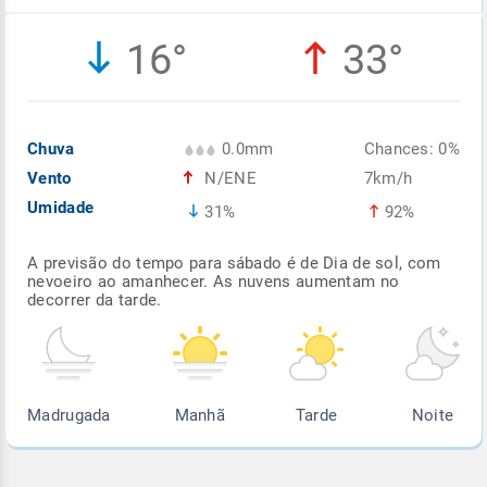
Enviar
Enviar
Enviar
Enviar
Enviar
16°
33°
Enviar
Chuva
0.0mm
Chances: 0%
Vento
N/ENE
7km/h
Umidade
31%
92%
A previsão do tempo para sábado é de Dia de sol, com
nevoeiro ao amanhecer. As nuvens aumentam no
decorrer da tarde.
Madrugada
Manhã
Tarde
Noite