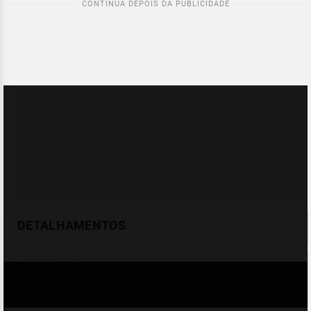
DETALHAMENTOS
Temperatura
Celsius (°C)