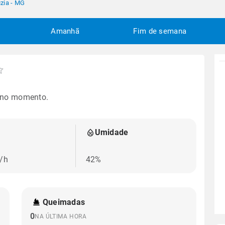
zia - MG
Amanhã
Fim de semana
 no momento.
Umidade
/h
42%
Queimadas
0
NA ÚLTIMA HORA