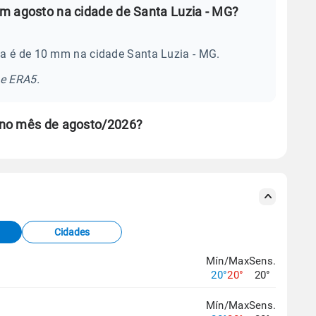
m agosto na cidade de Santa Luzia - MG?
a é de 10 mm na cidade Santa Luzia - MG.
se ERA5.
 no mês de agosto/2026?
s meteorológicas e satélite do Centro de Previsão
TEC).
Cidades
os dados climáticos,
clique aqui.
Mín/Max
Sens.
20°
20°
20°
Mín/Max
Sens.