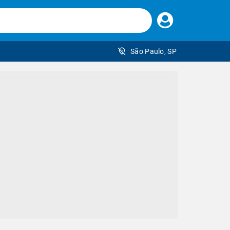
Faça
seu
login
São Paulo, SP