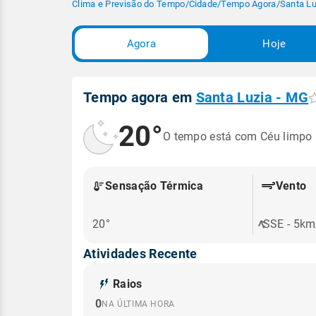
Clima e Previsão do Tempo
/
Cidade
/
Tempo Agora
/
Santa Lu
Agora
Hoje
Tempo agora em
Santa Luzia - MG
20°
O tempo está com Céu limpo
Sensação Térmica
Vento
20°
SSE - 5km
Atividades Recente
Raios
0
NA ÚLTIMA HORA