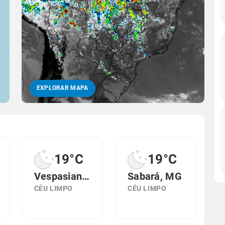
EXPLORAR MAPA
19°C
19°C
Vespasiano, MG
Sabará, MG
CÉU LIMPO
CÉU LIMPO