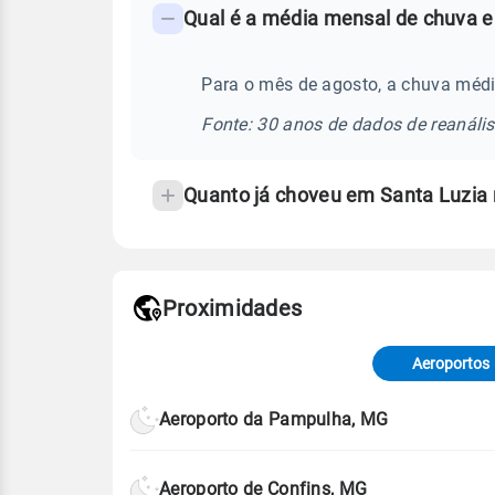
Qual é a média mensal de chuva e
-
Perguntas
frequentes
Para o mês de agosto, a chuva médi
sobre
Fonte: 30 anos de dados de reanáli
chuva
e
Quanto já choveu em Santa Luzia
temperatura
Proximidades
Fonte: dados combinados de estaçõe
de Tempo e Estudos Climáticos (CP
Aeroportos
Para obter mais informações sobre 
Aeroporto da Pampulha, MG
Aeroporto de Confins, MG