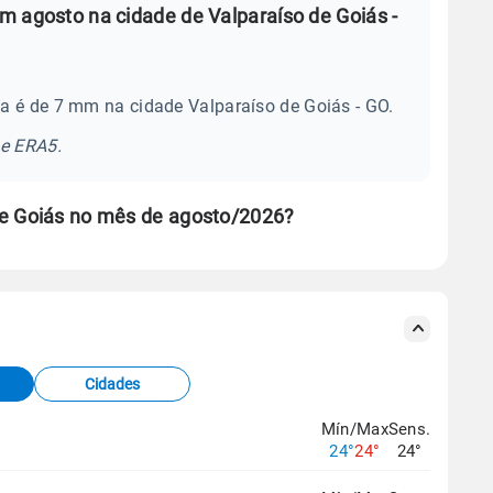
m agosto na cidade de Valparaíso de Goiás -
a é de 7 mm na cidade Valparaíso de Goiás - GO.
se ERA5.
de Goiás no mês de agosto/2026?
s meteorológicas e satélite do Centro de Previsão
TEC).
Cidades
os dados climáticos,
clique aqui.
Mín/Max
Sens.
24°
24°
24°