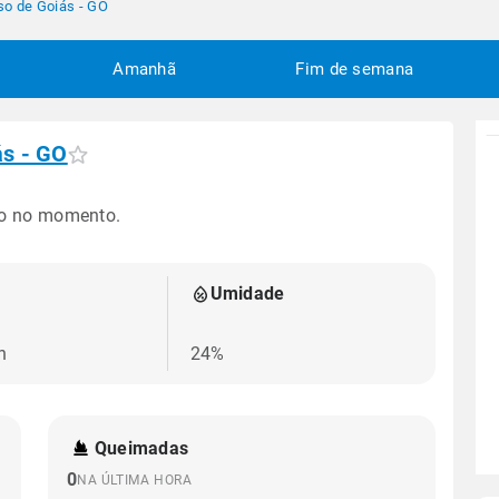
so de Goiás - GO
Amanhã
Fim de semana
ás - GO
po no momento.
Umidade
h
24%
Queimadas
0
NA ÚLTIMA HORA