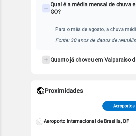
Qual é a média mensal de chuva e
-
GO?
Perguntas
frequentes
Para o mês de agosto, a chuva médi
sobre
chuva
Fonte: 30 anos de dados de reanáli
e
temperatura
Quanto já choveu em Valparaíso 
Proximidades
Fonte: dados combinados de estaçõe
de Tempo e Estudos Climáticos (CP
Aeroportos
Para obter mais informações sobre 
Aeroporto Internacional de Brasília, DF