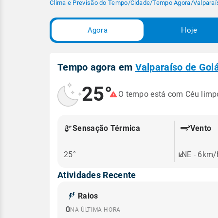
Clima e Previsão do Tempo
/
Cidade
/
Tempo Agora
/
Valparaí
Agora
Hoje
Tempo agora em
Valparaíso de Goi
25°
O tempo está com Céu lim
Sensação Térmica
Vento
25°
NE - 6km/
Atividades Recente
Raios
0
NA ÚLTIMA HORA