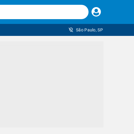
Faça
seu
login
São Paulo, SP