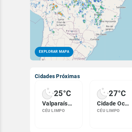
EXPLORAR MAPA
Cidades Próximas
25°C
27°C
Valparaíso de Goiás, GO
Cidade Ocidental, GO
CÉU LIMPO
CÉU LIMPO