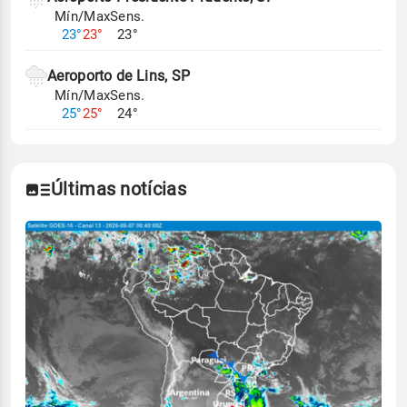
Mín/Max
Sens.
23°
23°
23°
Aeroporto de Lins, SP
Mín/Max
Sens.
25°
25°
24°
Últimas notícias