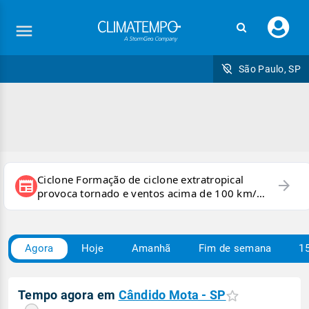
Faç
seu
logi
São Paulo, SP
Ciclone Formação de ciclone extratropical
arrow_forward
newspaper
provoca tornado e ventos acima de 100 km/h
no RS
Agora
Hoje
Amanhã
Fim de semana
15
Tempo agora em
Cândido Mota - SP