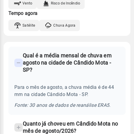
Vento
Risco de Incêndio
Tempo agora
Satélite
Chuva Agora
FAQ
Qual é a média mensal de chuva em
-
agosto na cidade de Cândido Mota -
Perguntas
SP?
frequentes
sobre
Para o mês de agosto, a chuva média é de 44
chuva
mm na cidade Cândido Mota - SP.
e
temperatura
Fonte: 30 anos de dados de reanálise ERA5.
Quanto já choveu em Cândido Mota no
mês de agosto/2026?