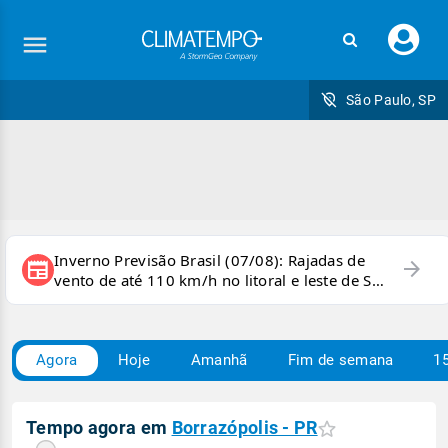
Faç
seu
logi
São Paulo, SP
Inverno Previsão Brasil (07/08): Rajadas de
arrow_forward
newspaper
vento de até 110 km/h no litoral e leste de SP
e sul do RJ
Agora
Hoje
Amanhã
Fim de semana
15
Tempo agora em
Borrazópolis - PR