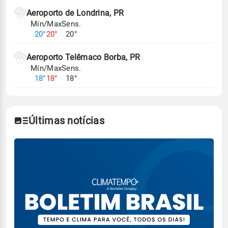
Aeroporto de Londrina, PR
Mín/Max
Sens.
20°
20°
20°
Aeroporto Telêmaco Borba, PR
Mín/Max
Sens.
18°
18°
18°
Últimas notícias