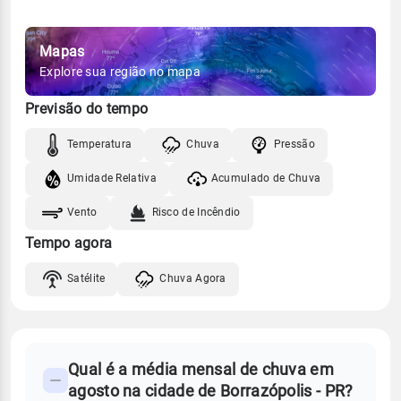
Mapas
Explore sua região no mapa
Previsão do tempo
Temperatura
Chuva
Pressão
Umidade Relativa
Acumulado de Chuva
Vento
Risco de Incêndio
Tempo agora
Satélite
Chuva Agora
FAQ
Qual é a média mensal de chuva em
-
agosto na cidade de Borrazópolis - PR?
Perguntas