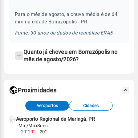
frequentes
Para o mês de agosto, a chuva média é de 64
sobre
mm na cidade Borrazópolis - PR.
chuva
e
Fonte: 30 anos de dados de reanálise ERA5.
temperatura
Quanto já choveu em Borrazópolis no
mês de agosto/2026?
Proximidades
Fonte: dados combinados de estações
Aeroportos
Cidades
meteorológicas e satélite do Centro de Previsão
de Tempo e Estudos Climáticos (CPTEC).
Aeroporto Regional de Maringá, PR
Mín/Max
Sens.
Para obter mais informações sobre os dados
20°
20°
20°
climáticos,
clique aqui.