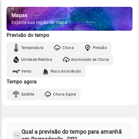
Mapas
Explore sua região no mapa
Previsão do tempo
Temperatura
Chuva
Pressão
Umidade Relativa
Acumulado de Chuva
Vento
Risco de Incêndio
Tempo agora
Satélite
Chuva Agora
FAQ
CLIMA,
PREVISÃO
Qual a previsão do tempo para amanhã
-
DO
TEMPO