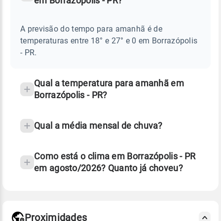
em Borrazópolis - PR?
Perguntas
AMANHÃ
E
frequentes
NOTÍCIAS
EM
A previsão do tempo para amanhã é de
sobre
BORRAZÓPOLIS
temperaturas entre 18° e 27° e 0 em Borrazópolis
-
chuva
PR
- PR.
e
temperatura
Qual a temperatura para amanhã em
Borrazópolis - PR?
Qual a média mensal de chuva?
Como está o clima em Borrazópolis - PR
em agosto/2026? Quanto já choveu?
Fonte: 30 anos de dados de reanálise ERA5.
Proximidades