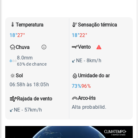
Temperatura
Sensação térmica
18°
27°
18°
22°
Vento
Chuva
8.0mm
NE - 8km/h
63% de chance
Sol
Umidade do ar
06:58h às 18:05h
73%
96%
Arco-íris
Rajada de vento
Alta probabilid.
NE - 57km/h