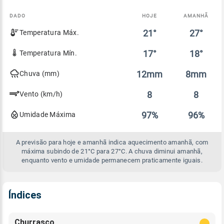
DADO
HOJE
AMANHÃ
Comparativo
21°
27°
Temperatura Máx.
entre
a
previsão
17°
18°
Temperatura Mín.
de
hoje
12mm
8mm
Chuva (mm)
e
amanhã
8
8
Vento (km/h)
97%
96%
Umidade Máxima
A previsão para hoje e amanhã indica aquecimento amanhã, com
máxima subindo de 21°C para 27°C. A chuva diminui amanhã,
enquanto vento e umidade permanecem praticamente iguais.
Índices
Churrasco