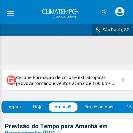
Faç
seu
logi
São Paulo, SP
Ciclone Formação de ciclone extratropical
arrow_forward
newspaper
provoca tornado e ventos acima de 100 km/h
no RS
Agora
Hoje
Amanhã
Fim de semana
15 
Previsão do Tempo para Amanhã
em