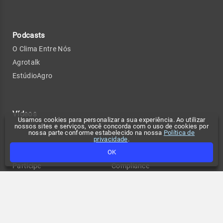
Podcasts
O Clima Entre Nós
Agrotalk
EstúdioAgro
Vídeos
Usamos cookies para personalizar a sua experiência. Ao utilizar
nossos sites e serviços, você concorda com o uso de cookies por
nossa parte conforme estabelecido na nossa
Política de
privacidade
.
Confira também
Contato
OK
Participe
Compliance
Tempo no seu site
Anuncie
Fale conosco
Política de privacidade
Change privacy settings