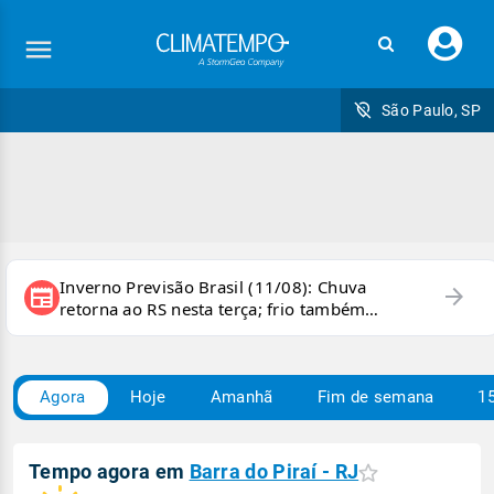
Faç
seu
logi
São Paulo, SP
Inverno Previsão Brasil (11/08): Chuva
arrow_forward
newspaper
retorna ao RS nesta terça; frio também
persiste e há chance de geada
Agora
Hoje
Amanhã
Fim de semana
15
Tempo agora em
Barra do Piraí - RJ