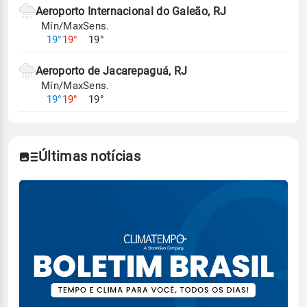
Aeroporto Internacional do Galeão, RJ
Mín/Max
Sens.
19°
19°
19°
Aeroporto de Jacarepaguá, RJ
Mín/Max
Sens.
19°
19°
19°
Últimas notícias