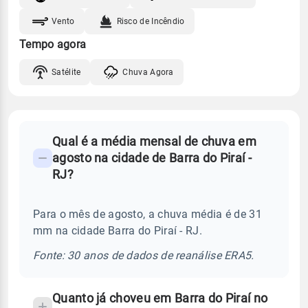
Vento
Risco de Incêndio
Tempo agora
Satélite
Chuva Agora
FAQ
Qual é a média mensal de chuva em
-
agosto na cidade de Barra do Piraí -
Perguntas
RJ?
frequentes
sobre
Para o mês de agosto, a chuva média é de 31
chuva
mm na cidade Barra do Piraí - RJ.
e
temperatura
Fonte: 30 anos de dados de reanálise ERA5.
Quanto já choveu em Barra do Piraí no