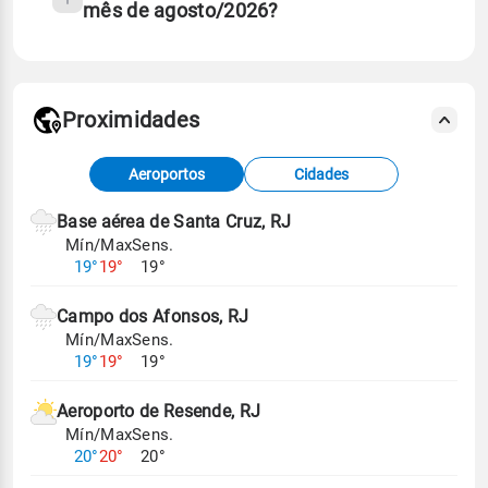
mês de agosto/2026?
Proximidades
Fonte: dados combinados de estações
Aeroportos
Cidades
meteorológicas e satélite do Centro de Previsão
de Tempo e Estudos Climáticos (CPTEC).
Base aérea de Santa Cruz, RJ
Mín/Max
Sens.
Para obter mais informações sobre os dados
19°
19°
19°
climáticos,
clique aqui.
Campo dos Afonsos, RJ
Mín/Max
Sens.
19°
19°
19°
Aeroporto de Resende, RJ
Mín/Max
Sens.
20°
20°
20°