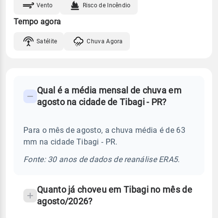
Vento
Risco de Incêndio
Tempo agora
Satélite
Chuva Agora
FAQ
Qual é a média mensal de chuva em
-
agosto na cidade de Tibagi - PR?
Perguntas
frequentes
Para o mês de agosto, a chuva média é de 63
sobre
mm na cidade Tibagi - PR.
chuva
e
Fonte: 30 anos de dados de reanálise ERA5.
temperatura
Quanto já choveu em Tibagi no mês de
agosto/2026?