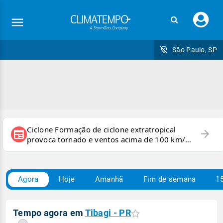
Faç
seu
logi
São Paulo, SP
Ciclone Formação de ciclone extratropical
arrow_forward
newspaper
provoca tornado e ventos acima de 100 km/h
no RS
Agora
Hoje
Amanhã
Fim de semana
15
Tempo agora em
Tibagi - PR