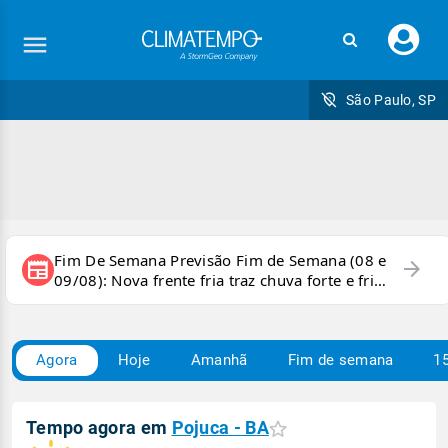
Faç
seu
logi
São Paulo, SP
Fim De Semana Previsão Fim de Semana (08 e
arrow_forward
newspaper
09/08): Nova frente fria traz chuva forte e frio
para áreas do país
Agora
Hoje
Amanhã
Fim de semana
15
Tempo agora em
Pojuca - BA