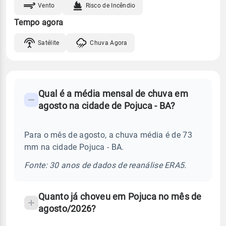
Vento
Risco de Incêndio
Tempo agora
Satélite
Chuva Agora
FAQ
Qual é a média mensal de chuva em
-
agosto na cidade de Pojuca - BA?
Perguntas
frequentes
Para o mês de agosto, a chuva média é de 73
sobre
mm na cidade Pojuca - BA.
chuva
e
Fonte: 30 anos de dados de reanálise ERA5.
temperatura
Quanto já choveu em Pojuca no mês de
agosto/2026?