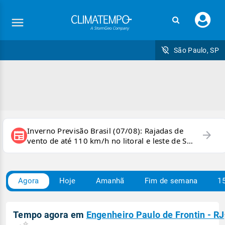
Faç
seu
logi
São Paulo, SP
Inverno Previsão Brasil (07/08): Rajadas de
arrow_forward
newspaper
vento de até 110 km/h no litoral e leste de SP
e sul do RJ
Agora
Hoje
Amanhã
Fim de semana
15
Tempo agora em
Engenheiro Paulo de Frontin - RJ