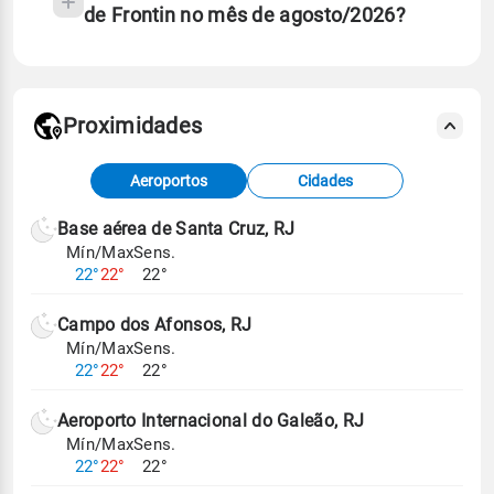
de Frontin no mês de agosto/2026?
Proximidades
Fonte: dados combinados de estações
Aeroportos
Cidades
meteorológicas e satélite do Centro de Previsão
de Tempo e Estudos Climáticos (CPTEC).
Base aérea de Santa Cruz, RJ
Mín/Max
Sens.
Para obter mais informações sobre os dados
22°
22°
22°
climáticos,
clique aqui.
Campo dos Afonsos, RJ
Mín/Max
Sens.
22°
22°
22°
Aeroporto Internacional do Galeão, RJ
Mín/Max
Sens.
22°
22°
22°