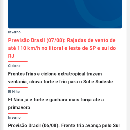
Inverno
Previsão Brasil (07/08): Rajadas de vento de
até 110 km/h no litoral e leste de SP e sul do
RJ
Ciclone
Frentes frias e ciclone extratropical trazem
ventania, chuva forte e frio para o Sul e Sudeste
El Niño
El Niño já é forte e ganhará mais força até a
primavera
Inverno
Previsão Brasil (06/08): Frente fria avança pelo Sul