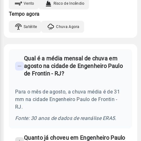
Vento
Risco de Incêndio
Tempo agora
Satélite
Chuva Agora
FAQ
Qual é a média mensal de chuva em
-
agosto na cidade de Engenheiro Paulo
Perguntas
de Frontin - RJ?
frequentes
sobre
Para o mês de agosto, a chuva média é de 31
chuva
mm na cidade Engenheiro Paulo de Frontin -
e
RJ.
temperatura
Fonte: 30 anos de dados de reanálise ERA5.
Quanto já choveu em Engenheiro Paulo