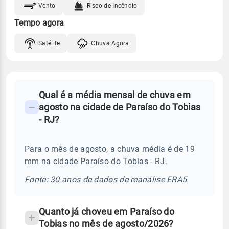
Vento
Risco de Incêndio
Tempo agora
Satélite
Chuva Agora
FAQ
Qual é a média mensal de chuva em
-
agosto na cidade de Paraíso do Tobias
Perguntas
- RJ?
frequentes
sobre
Para o mês de agosto, a chuva média é de 19
chuva
mm na cidade Paraíso do Tobias - RJ.
e
temperatura
Fonte: 30 anos de dados de reanálise ERA5.
Quanto já choveu em Paraíso do
Tobias no mês de agosto/2026?