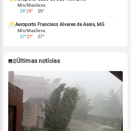
Mín/Max
Sens.
29°
29°
29°
Aeroporto Francisco Alvares de Assis, MG
Mín/Max
Sens.
27°
27°
27°
Últimas notícias