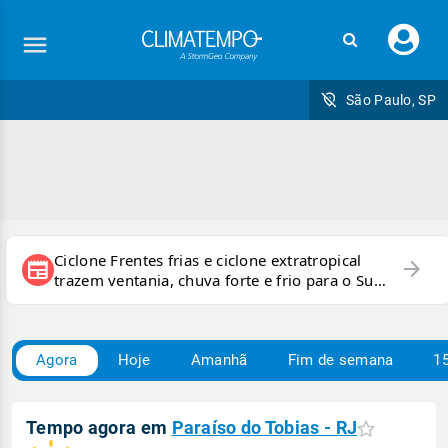
Faç
seu
logi
São Paulo, SP
Ciclone Frentes frias e ciclone extratropical
arrow_forward
newspaper
trazem ventania, chuva forte e frio para o Sul
e Sudeste
Agora
Hoje
Amanhã
Fim de semana
15
Tempo agora em
Paraíso do Tobias - RJ