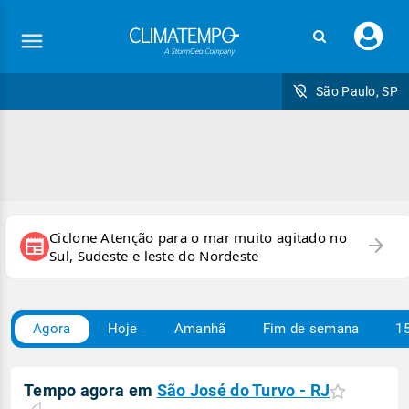
Faç
seu
logi
São Paulo, SP
Ciclone Atenção para o mar muito agitado no
arrow_forward
newspaper
Sul, Sudeste e leste do Nordeste
Agora
Hoje
Amanhã
Fim de semana
15
Tempo agora em
São José do Turvo - RJ