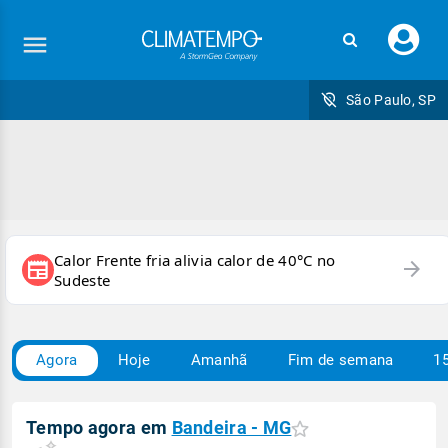
Faç
seu
logi
São Paulo, SP
Calor Frente fria alivia calor de 40°C no
arrow_forward
newspaper
Sudeste
Agora
Hoje
Amanhã
Fim de semana
15
Tempo agora em
Bandeira - MG