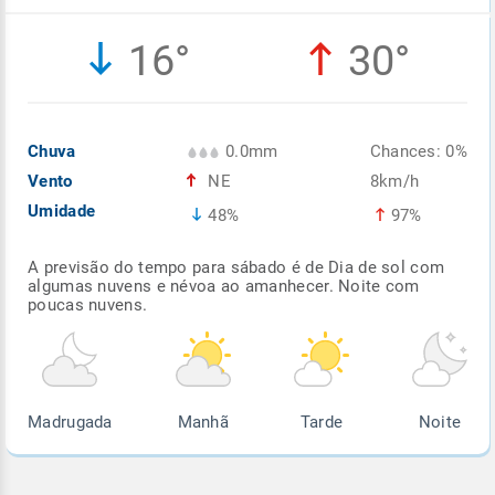
Enviar
Enviar
Enviar
Enviar
Enviar
16°
30°
Enviar
Chuva
0.0mm
Chances: 0%
Vento
NE
8km/h
Umidade
48%
97%
A previsão do tempo para sábado é de Dia de sol com
algumas nuvens e névoa ao amanhecer. Noite com
poucas nuvens.
Madrugada
Manhã
Tarde
Noite