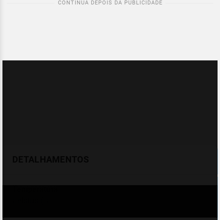
DETALHAMENTOS
Temperatura
Celsius (°C)