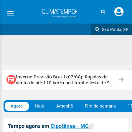
Faç
seu
logi
São Paulo, SP
Inverno Previsão Brasil (07/08): Rajadas de
arrow_forward
newspaper
vento de até 110 km/h no litoral e leste de SP
e sul do RJ
Agora
Hoje
Amanhã
Fim de semana
15
Tempo agora em
Cipotânea - MG