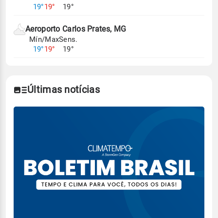
19°
19°
19°
Aeroporto Carlos Prates, MG
Mín/Max
Sens.
19°
19°
19°
Últimas notícias