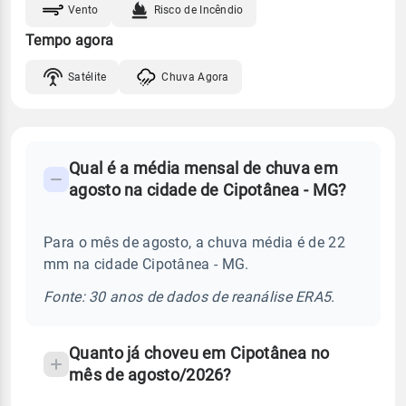
Vento
Risco de Incêndio
Tempo agora
Satélite
Chuva Agora
FAQ
Qual é a média mensal de chuva em
-
agosto na cidade de Cipotânea - MG?
Perguntas
frequentes
Para o mês de agosto, a chuva média é de 22
sobre
mm na cidade Cipotânea - MG.
chuva
e
Fonte: 30 anos de dados de reanálise ERA5.
temperatura
Quanto já choveu em Cipotânea no
mês de agosto/2026?