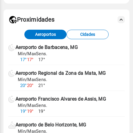
Proximidades
Fonte: dados combinados de estações
Aeroportos
Cidades
meteorológicas e satélite do Centro de Previsão
de Tempo e Estudos Climáticos (CPTEC).
Aeroporto de Barbacena, MG
Mín/Max
Sens.
Para obter mais informações sobre os dados
17°
17°
17°
climáticos,
clique aqui.
Aeroporto Regional da Zona da Mata, MG
Mín/Max
Sens.
20°
20°
21°
Aeroporto Francisco Alvares de Assis, MG
Mín/Max
Sens.
19°
19°
19°
Aeroporto de Belo Horizonte, MG
Mín/Max
Sens.