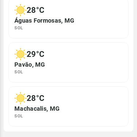
28°C
Águas Formosas, MG
SOL
29°C
Pavão, MG
SOL
28°C
Machacalis, MG
SOL