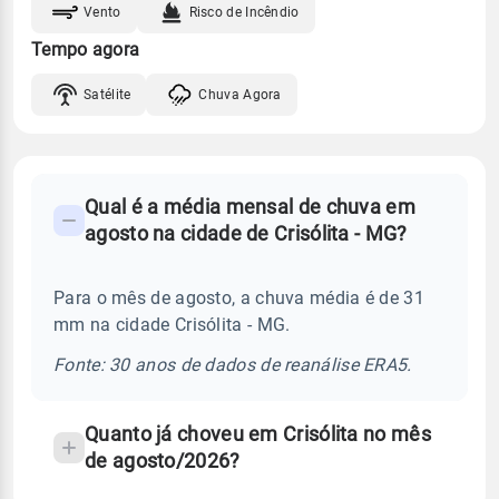
Vento
Risco de Incêndio
Tempo agora
Satélite
Chuva Agora
FAQ
Qual é a média mensal de chuva em
-
agosto na cidade de Crisólita - MG?
Perguntas
frequentes
Para o mês de agosto, a chuva média é de 31
sobre
mm na cidade Crisólita - MG.
chuva
e
Fonte: 30 anos de dados de reanálise ERA5.
temperatura
Quanto já choveu em Crisólita no mês
de agosto/2026?