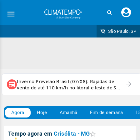
Faç
seu
logi
São Paulo, SP
Inverno Previsão Brasil (07/08): Rajadas de
arrow_forward
newspaper
vento de até 110 km/h no litoral e leste de SP
e sul do RJ
Agora
Hoje
Amanhã
Fim de semana
15
Tempo agora em
Crisólita - MG