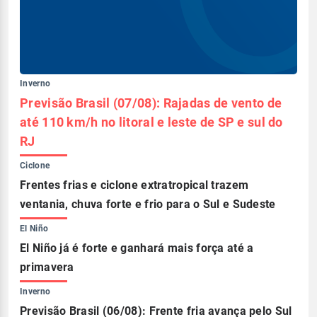
Inverno
Previsão Brasil (07/08): Rajadas de vento de
até 110 km/h no litoral e leste de SP e sul do
RJ
Ciclone
Frentes frias e ciclone extratropical trazem
ventania, chuva forte e frio para o Sul e Sudeste
El Niño
El Niño já é forte e ganhará mais força até a
primavera
Inverno
Previsão Brasil (06/08): Frente fria avança pelo Sul