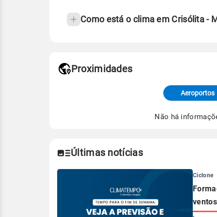
Como está o clima em Crisólita -
Fonte: 30 anos de dados de reanáli
Proximidades
Fonte: dados combinados de estaçõe
de Tempo e Estudos Climáticos (CP
Aeroportos
Para obter mais informações sobre 
Não há informaçõ
Últimas notícias
Ciclone
Formaç
ventos