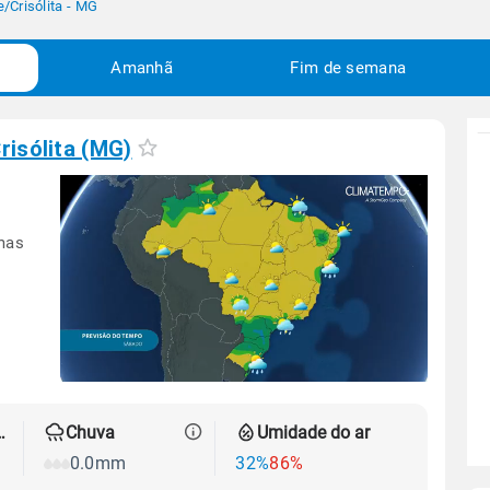
e
/
Crisólita - MG
Amanhã
Fim de semana
risólita (MG)
mas
 térmica
Chuva
Umidade do ar
0.0mm
32%
86%