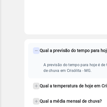
FAQ
CLIMA,
PREVISÃO
Qual a previsão do tempo para hoj
-
DO
TEMPO
Perguntas
HOJE
E
frequentes
A previsão do tempo para hoje é de 
NOTÍCIAS
EM
sobre
de chuva em Crisólita - MG.
CRISÓLITA
-
chuva
MG
e
Qual a temperatura de hoje em Cri
temperatura
Qual a média mensal de chuva?