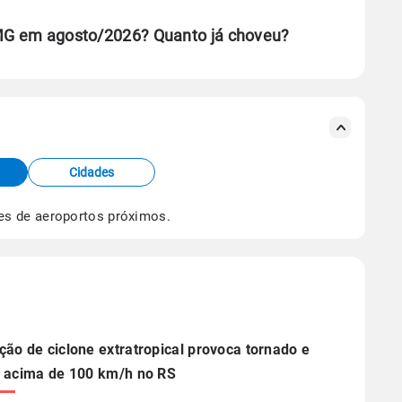
 MG em agosto/2026? Quanto já choveu?
se ERA5.
s meteorológicas e satélite do Centro de Previsão
TEC).
Cidades
os dados climáticos,
clique aqui.
es de aeroportos próximos.
ão de ciclone extratropical provoca tornado e
 acima de 100 km/h no RS