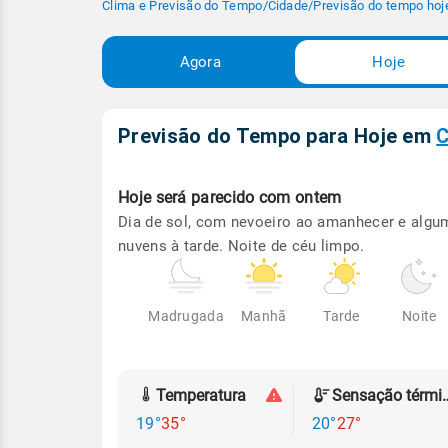
Clima e Previsão do Tempo
/
Cidade
/
Previsão do tempo hoj
Agora
Hoje
Previsão do Tempo para Hoje
em
C
Hoje será
parecido com ontem
Dia de sol, com nevoeiro ao amanhecer e algu
nuvens à tarde. Noite de céu limpo.
Madrugada
Manhã
Tarde
Noite
Temperatura
Sensação
19°
35°
20°
27°