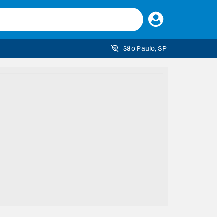
Faça
seu
login
São Paulo, SP