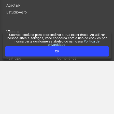
Agrotalk
EstúdioAgro
Vídeos
Usamos cookies para personalizar a sua experiência. Ao utilizar
nossos sites e serviços, você concorda com o uso de cookies por
nossa parte conforme estabelecido na nossa
Política de
privacidade
.
Confira também
Contato
OK
Participe
Compliance
Tempo no seu site
Anuncie
Fale conosco
Política de privacidade
Change privacy settings
FAQ
Termos de uso
API de previsão de tempo