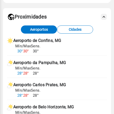
Proximidades
Fonte: dados combinados de estações
Aeroportos
Cidades
meteorológicas e satélite do Centro de Previsão
de Tempo e Estudos Climáticos (CPTEC).
Aeroporto de Confins, MG
Mín/Max
Sens.
Para obter mais informações sobre os dados
30°
30°
30°
climáticos,
clique aqui.
Aeroporto da Pampulha, MG
Mín/Max
Sens.
28°
28°
28°
Aeroporto Carlos Prates, MG
Mín/Max
Sens.
28°
28°
28°
Aeroporto de Belo Horizonte, MG
Mín/Max
Sens.