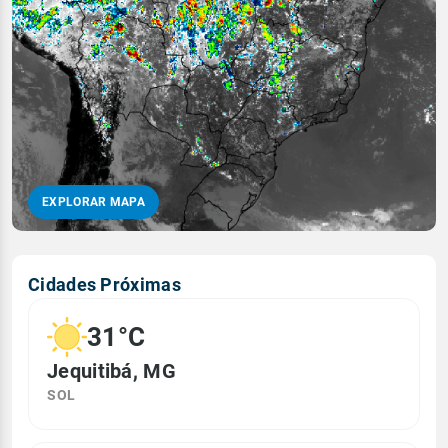
EXPLORAR MAPA
Cidades Próximas
31°C
Jequitibá, MG
SOL