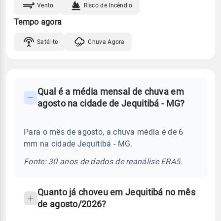
Vento
Risco de Incêndio
Tempo agora
Satélite
Chuva Agora
FAQ
Qual é a média mensal de chuva em
-
agosto na cidade de Jequitibá - MG?
Perguntas
frequentes
Para o mês de agosto, a chuva média é de 6
sobre
mm na cidade Jequitibá - MG.
chuva
e
Fonte: 30 anos de dados de reanálise ERA5.
temperatura
Quanto já choveu em Jequitibá no mês
de agosto/2026?