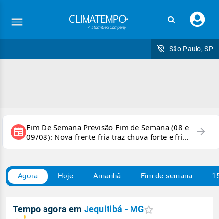
Faç
seu
logi
São Paulo, SP
Fim De Semana Previsão Fim de Semana (08 e
arrow_forward
newspaper
09/08): Nova frente fria traz chuva forte e frio
para áreas do país
Agora
Hoje
Amanhã
Fim de semana
15
Tempo agora em
Jequitibá - MG