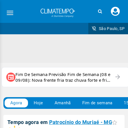
Faç
seu
logi
São Paulo, SP
Fim De Semana Previsão Fim de Semana (08 e
arrow_forward
newspaper
09/08): Nova frente fria traz chuva forte e frio
para áreas do país
Agora
Hoje
Amanhã
Fim de semana
15
Tempo agora em
Patrocínio do Muriaé - MG