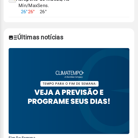
Mín/Max
Sens.
26°
26°
26°
Últimas notícias
Fim De Semana