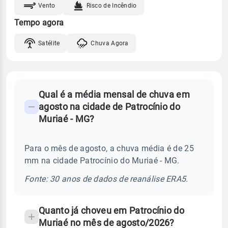
Vento
Risco de Incêndio
Tempo agora
Satélite
Chuva Agora
FAQ
Qual é a média mensal de chuva em
-
agosto na cidade de Patrocínio do
Perguntas
Muriaé - MG?
frequentes
sobre
Para o mês de agosto, a chuva média é de 25
chuva
mm na cidade Patrocínio do Muriaé - MG.
e
temperatura
Fonte: 30 anos de dados de reanálise ERA5.
Quanto já choveu em Patrocínio do
Muriaé no mês de agosto/2026?