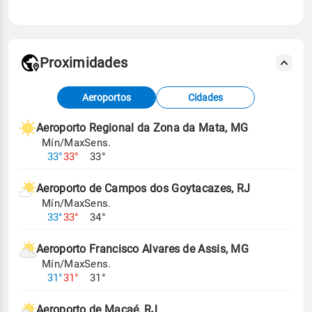
Proximidades
Fonte: dados combinados de estações
Aeroportos
Cidades
meteorológicas e satélite do Centro de Previsão
de Tempo e Estudos Climáticos (CPTEC).
Aeroporto Regional da Zona da Mata, MG
Mín/Max
Sens.
Para obter mais informações sobre os dados
33°
33°
33°
climáticos,
clique aqui.
Aeroporto de Campos dos Goytacazes, RJ
Mín/Max
Sens.
33°
33°
34°
Aeroporto Francisco Alvares de Assis, MG
Mín/Max
Sens.
31°
31°
31°
Aeroporto de Macaé, RJ