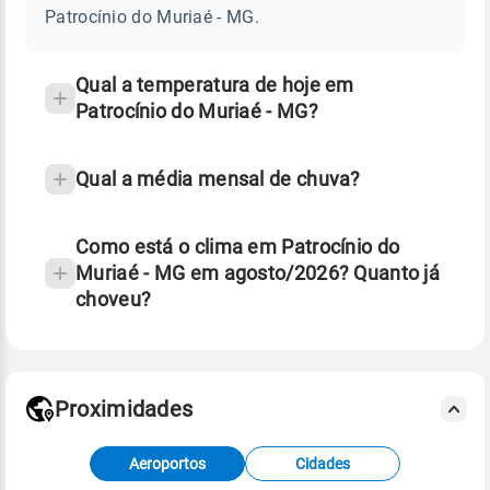
MURIAÉ
Patrocínio do Muriaé - MG.
-
e
MG
temperatura
Qual a temperatura de hoje em
Patrocínio do Muriaé - MG?
Qual a média mensal de chuva?
Como está o clima em Patrocínio do
Muriaé - MG em agosto/2026? Quanto já
choveu?
Fonte: 30 anos de dados de reanálise ERA5.
Proximidades
Fonte: dados combinados de estações
Aeroportos
Cidades
meteorológicas e satélite do Centro de Previsão