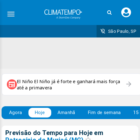
Faç
seu
logi
São Paulo, SP
El Niño El Niño já é forte e ganhará mais força
arrow_forward
newspaper
até a primavera
Agora
Hoje
Amanhã
Fim de semana
15 
Previsão do Tempo para Hoje
em