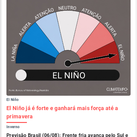
El Niño
El Niño já é forte e ganhará mais força até a
primavera
Inverno
Previsão Brasil (06/08): Frente fria avança pelo Sul e