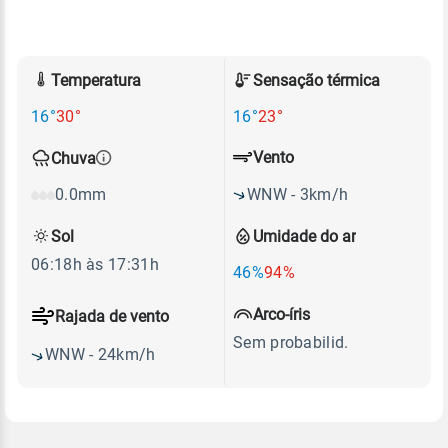
Temperatura
Sensação térmica
16°
30°
16°
23°
Vento
Chuva
WNW - 3km/h
0.0mm
Sol
Umidade do ar
06:18h às 17:31h
46%
94%
Arco-íris
Rajada de vento
Sem probabilid.
WNW - 24km/h