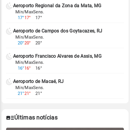
de Tempo e Estudos Climáticos (CPTEC).
Aeroporto Regional da Zona da Mata, MG
Mín/Max
Sens.
Para obter mais informações sobre os dados
17°
17°
17°
climáticos,
clique aqui.
Aeroporto de Campos dos Goytacazes, RJ
Mín/Max
Sens.
20°
20°
20°
Aeroporto Francisco Alvares de Assis, MG
Mín/Max
Sens.
16°
16°
16°
Aeroporto de Macaé, RJ
Mín/Max
Sens.
21°
21°
21°
Últimas notícias