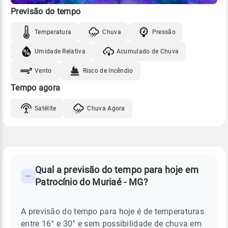
Previsão do tempo
Temperatura
Chuva
Pressão
Umidade Relativa
Acumulado de Chuva
Vento
Risco de Incêndio
Tempo agora
Satélite
Chuva Agora
FAQ
CLIMA,
PREVISÃO
Qual a previsão do tempo para hoje em
-
DO
Patrocínio do Muriaé - MG?
TEMPO
Perguntas
HOJE
E
frequentes
NOTÍCIAS
EM
A previsão do tempo para hoje é de temperaturas
sobre
PATROCÍNIO
entre 16° e 30° e sem possibilidade de chuva em
DO
chuva