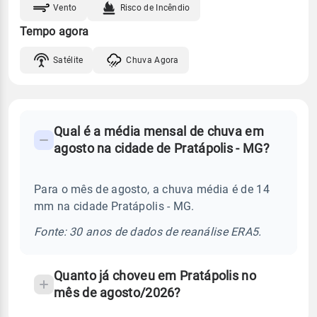
Vento
Risco de Incêndio
Tempo agora
Satélite
Chuva Agora
FAQ
Qual é a média mensal de chuva em
-
agosto na cidade de Pratápolis - MG?
Perguntas
frequentes
Para o mês de agosto, a chuva média é de 14
sobre
mm na cidade Pratápolis - MG.
chuva
e
Fonte: 30 anos de dados de reanálise ERA5.
temperatura
Quanto já choveu em Pratápolis no
mês de agosto/2026?