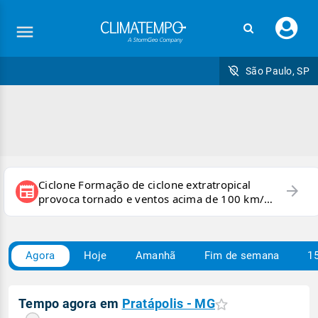
Faç
seu
logi
São Paulo, SP
Ciclone Formação de ciclone extratropical
arrow_forward
newspaper
provoca tornado e ventos acima de 100 km/h
no RS
Agora
Hoje
Amanhã
Fim de semana
15
Tempo agora em
Pratápolis - MG