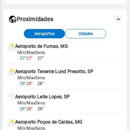
Proximidades
Fonte: dados combinados de estações
Aeroportos
Cidades
meteorológicas e satélite do Centro de Previsão
de Tempo e Estudos Climáticos (CPTEC).
Aeroporto de Furnas, MG
Mín/Max
Sens.
Para obter mais informações sobre os dados
27°
27°
27°
climáticos,
clique aqui.
Aeroporto Tenente Lund Presotto, SP
Mín/Max
Sens.
28°
28°
28°
Aeroporto Leite Lopes, SP
Mín/Max
Sens.
28°
28°
28°
Aeroporto Poços de Caldas, MG
Mín/Max
Sens.