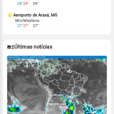
24°
24°
24°
Aeroporto de Araxá, MG
Mín/Max
Sens.
27°
27°
27°
Últimas notícias