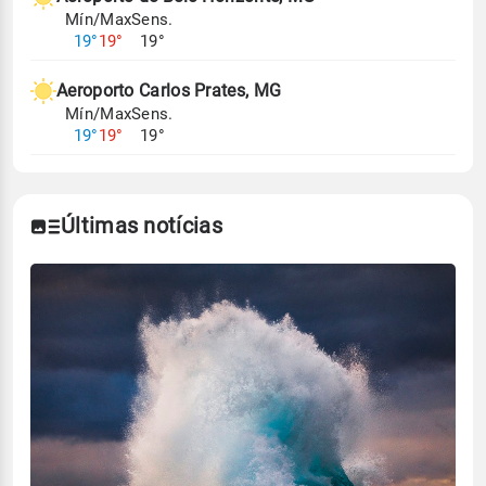
Mín/Max
Sens.
19°
19°
19°
Aeroporto Carlos Prates, MG
Mín/Max
Sens.
19°
19°
19°
Últimas notícias