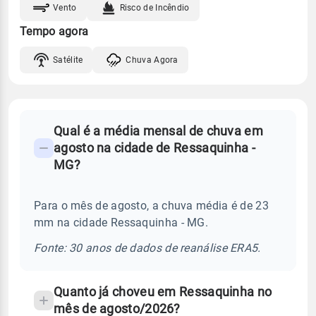
Vento
Risco de Incêndio
Tempo agora
Satélite
Chuva Agora
FAQ
Qual é a média mensal de chuva em
-
agosto na cidade de Ressaquinha -
Perguntas
MG?
frequentes
sobre
Para o mês de agosto, a chuva média é de 23
chuva
mm na cidade Ressaquinha - MG.
e
temperatura
Fonte: 30 anos de dados de reanálise ERA5.
Quanto já choveu em Ressaquinha no
mês de agosto/2026?