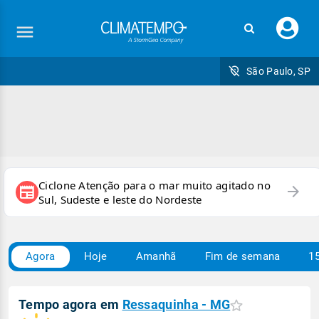
Faç
seu
logi
São Paulo, SP
Ciclone Atenção para o mar muito agitado no
arrow_forward
newspaper
Sul, Sudeste e leste do Nordeste
Agora
Hoje
Amanhã
Fim de semana
15
Tempo agora em
Ressaquinha - MG