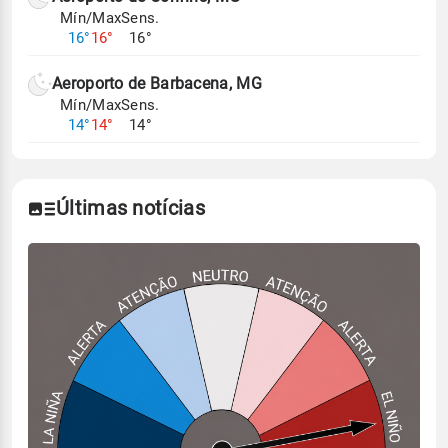
Mín/Max
Sens.
16°
16°
16°
Aeroporto de Barbacena, MG
Mín/Max
Sens.
14°
14°
14°
Últimas notícias