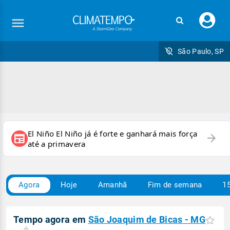
Faç
seu
logi
São Paulo, SP
El Niño El Niño já é forte e ganhará mais força
arrow_forward
newspaper
até a primavera
Agora
Hoje
Amanhã
Fim de semana
15
Tempo agora em
São Joaquim de Bicas - MG