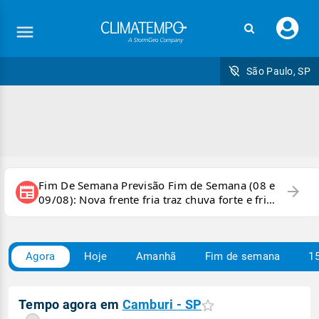
Faç
seu
logi
São Paulo, SP
Fim De Semana Previsão Fim de Semana (08 e
arrow_forward
newspaper
09/08): Nova frente fria traz chuva forte e frio
para áreas do país
Agora
Hoje
Amanhã
Fim de semana
15
Tempo agora em
Camburi - SP