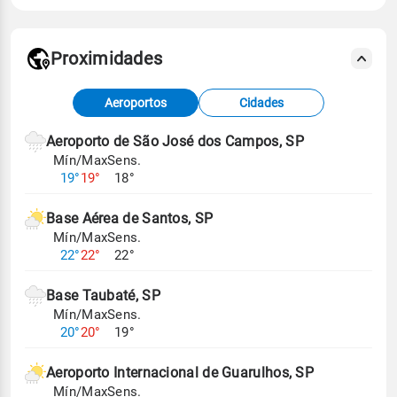
Proximidades
Fonte: dados combinados de estações
Aeroportos
Cidades
meteorológicas e satélite do Centro de Previsão
de Tempo e Estudos Climáticos (CPTEC).
Aeroporto de São José dos Campos, SP
Mín/Max
Sens.
Para obter mais informações sobre os dados
19°
19°
18°
climáticos,
clique aqui.
Base Aérea de Santos, SP
Mín/Max
Sens.
22°
22°
22°
Base Taubaté, SP
Mín/Max
Sens.
20°
20°
19°
Aeroporto Internacional de Guarulhos, SP
Mín/Max
Sens.