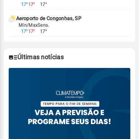
17°
17°
17°
Aeroporto de Congonhas, SP
Mín/Max
Sens.
17°
17°
17°
Últimas notícias