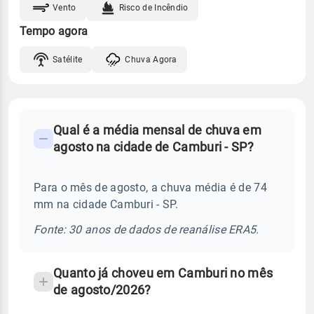
Vento
Risco de Incêndio
Tempo agora
Satélite
Chuva Agora
FAQ
Qual é a média mensal de chuva em
-
agosto na cidade de Camburi - SP?
Perguntas
frequentes
Para o mês de agosto, a chuva média é de 74
sobre
mm na cidade Camburi - SP.
chuva
e
Fonte: 30 anos de dados de reanálise ERA5.
temperatura
Quanto já choveu em Camburi no mês
de agosto/2026?