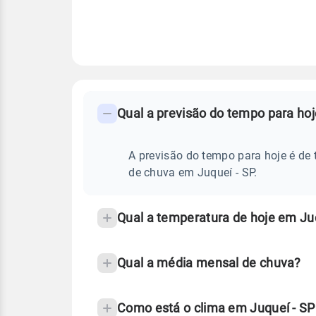
FAQ
CLIMA,
PREVISÃO
Qual a previsão do tempo para hoj
-
DO
TEMPO
Perguntas
HOJE
E
frequentes
A previsão do tempo para hoje é de 
NOTÍCIAS
EM
sobre
de chuva em Juqueí - SP.
JUQUEÍ
-
chuva
SP
e
Qual a temperatura de hoje em Ju
temperatura
Qual a média mensal de chuva?
Como está o clima em Juqueí - S