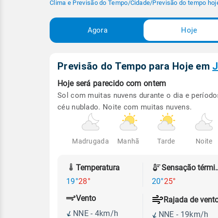
Clima e Previsão do Tempo
/
Cidade
/
Previsão do tempo hoj
Agora
Hoje
Previsão do Tempo para Hoje
em
J
Hoje será
parecido com ontem
Sol com muitas nuvens durante o dia e período
céu nublado. Noite com muitas nuvens.
Madrugada
Manhã
Tarde
Noite
Temperatura
Sensação
19°
28°
20°
25°
Vento
Rajada de vent
NNE - 4km/h
NNE - 19km/h