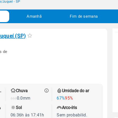
e
/
Juqueí - SP
Amanhã
Fim de semana
uqueí (SP)
s de
 térmica
Chuva
Umidade do ar
0.0mm
67%
95%
Sol
Arco-íris
o
06:36h às 17:41h
Sem probabilid.