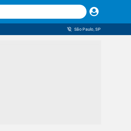
Faça
seu
login
São Paulo, SP