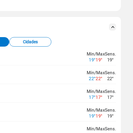
se ERA5.
s meteorológicas e satélite do Centro de Previsão
TEC).
Cidades
os dados climáticos,
clique aqui.
Mín/Max
Sens.
19°
19°
19°
Mín/Max
Sens.
22°
22°
22°
Mín/Max
Sens.
17°
17°
17°
Mín/Max
Sens.
19°
19°
19°
Mín/Max
Sens.