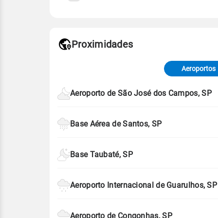
Fonte: 30 anos de dados de reanáli
Proximidades
Fonte: dados combinados de estaçõe
de Tempo e Estudos Climáticos (CP
Aeroportos
Para obter mais informações sobre 
Aeroporto de São José dos Campos, SP
Base Aérea de Santos, SP
Base Taubaté, SP
Aeroporto Internacional de Guarulhos, SP
Aeroporto de Congonhas, SP