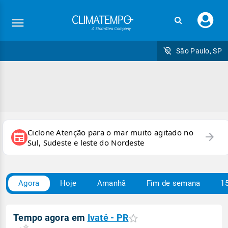
Faç
seu
logi
São Paulo, SP
Ciclone Atenção para o mar muito agitado no
arrow_forward
newspaper
Sul, Sudeste e leste do Nordeste
Agora
Hoje
Amanhã
Fim de semana
15
Tempo agora em
Ivaté - PR