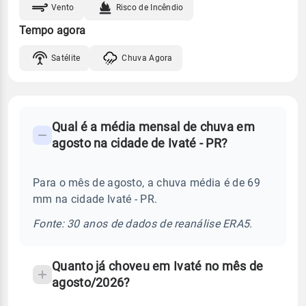
Vento
Risco de Incêndio
Tempo agora
Satélite
Chuva Agora
FAQ
Qual é a média mensal de chuva em
-
agosto na cidade de Ivaté - PR?
Perguntas
frequentes
Para o mês de agosto, a chuva média é de 69
sobre
mm na cidade Ivaté - PR.
chuva
e
Fonte: 30 anos de dados de reanálise ERA5.
temperatura
Quanto já choveu em Ivaté no mês de
agosto/2026?