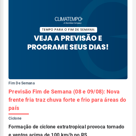
Fim De Semana
Previsão Fim de Semana (08 e 09/08): Nova
frente fria traz chuva forte e frio para áreas do
país
Ciclone
Formação de ciclone extratropical provoca tornado
e ventos acima de 100 km/h no RS