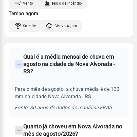
Vento
Risco de Incêndio
Tempo agora
Satélite
Chuva Agora
FAQ
Qual é a média mensal de chuva em
-
agosto na cidade de Nova Alvorada -
Perguntas
RS?
frequentes
sobre
Para o mês de agosto, a chuva média é de 130
chuva
mm na cidade Nova Alvorada - RS.
e
temperatura
Fonte: 30 anos de dados de reanálise ERA5.
Quanto já choveu em Nova Alvorada no
mês de agosto/2026?