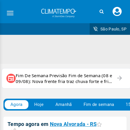
Faç
seu
logi
São Paulo, SP
Fim De Semana Previsão Fim de Semana (08 e
arrow_forward
newspaper
09/08): Nova frente fria traz chuva forte e frio
para áreas do país
Agora
Hoje
Amanhã
Fim de semana
15
Tempo agora em
Nova Alvorada - RS