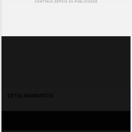
DETALHAMENTOS
Temperatura
Celsius (°C)