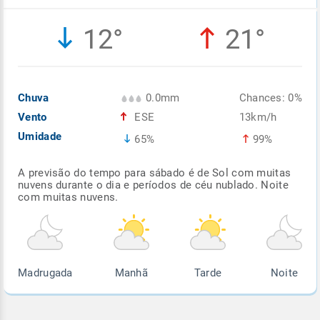
Enviar
Enviar
Enviar
Enviar
Enviar
12°
21°
Enviar
Chuva
0.0mm
Chances: 0%
Vento
ESE
13km/h
Umidade
65%
99%
A previsão do tempo para sábado é de Sol com muitas
nuvens durante o dia e períodos de céu nublado. Noite
com muitas nuvens.
Madrugada
Manhã
Tarde
Noite