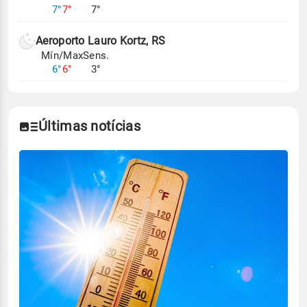
7°
7°
7°
Aeroporto Lauro Kortz, RS
Mín/Max
Sens.
6°
6°
3°
Últimas notícias