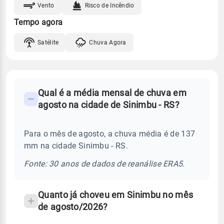
Vento
Risco de Incêndio
Tempo agora
Satélite
Chuva Agora
FAQ
Qual é a média mensal de chuva em
-
agosto na cidade de Sinimbu - RS?
Perguntas
frequentes
Para o mês de agosto, a chuva média é de 137
sobre
mm na cidade Sinimbu - RS.
chuva
e
Fonte: 30 anos de dados de reanálise ERA5.
temperatura
Quanto já choveu em Sinimbu no mês
de agosto/2026?