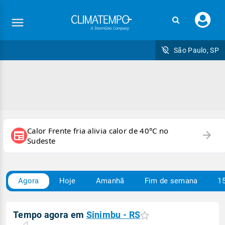
Faç
seu
logi
São Paulo, SP
Calor Frente fria alivia calor de 40°C no
arrow_forward
newspaper
Sudeste
Agora
Hoje
Amanhã
Fim de semana
15
Tempo agora em
Sinimbu - RS