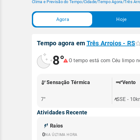
Clima e Previsão do Tempo
/
Cidade
/
Tempo Agora
/
Três Arr
Agora
Hoje
Tempo agora em
Três Arroios - RS
8°
O tempo está com Céu limpo 
Sensação Térmica
Vento
7°
SSE - 10
Atividades Recente
Raios
0
NA ÚLTIMA HORA