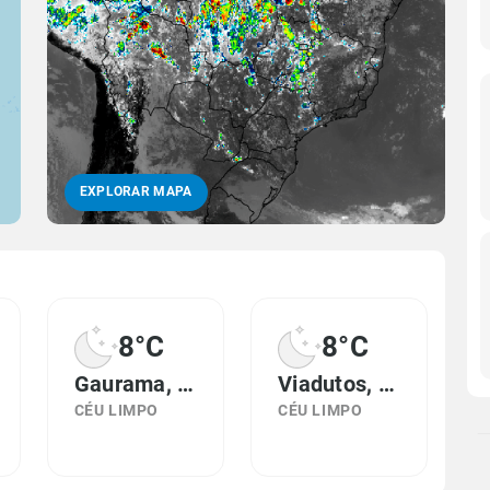
EXPLORAR MAPA
8°C
8°C
Gaurama, RS
Viadutos, RS
CÉU LIMPO
CÉU LIMPO