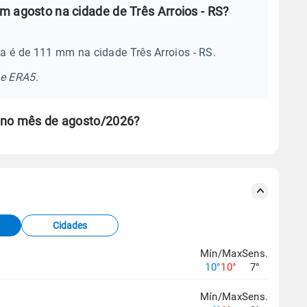
m agosto na cidade de Três Arroios - RS?
a é de 111 mm na cidade Três Arroios - RS.
se ERA5.
s no mês de agosto/2026?
s meteorológicas e satélite do Centro de Previsão
TEC).
Cidades
os dados climáticos,
clique aqui.
Mín/Max
Sens.
10°
10°
7°
Mín/Max
Sens.