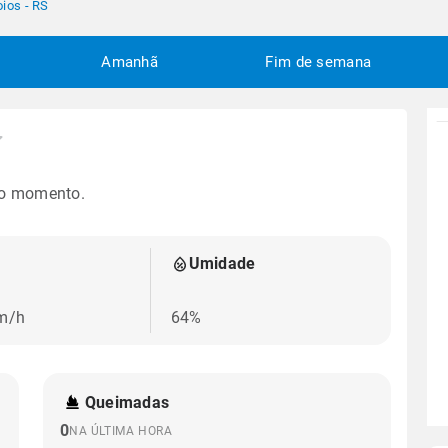
oios - RS
Amanhã
Fim de semana
no momento.
Umidade
km/h
64%
Queimadas
0
NA ÚLTIMA HORA