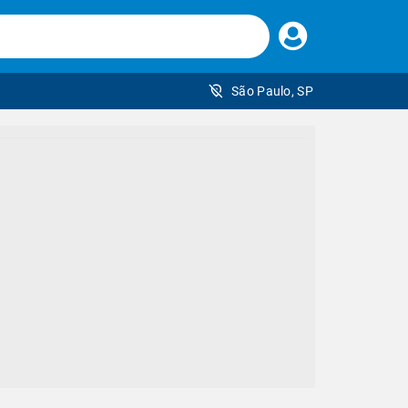
Faça
seu
login
São Paulo, SP