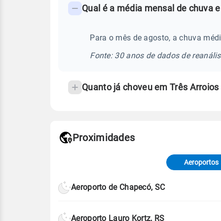
Qual é a média mensal de chuva e
-
Perguntas
frequentes
Para o mês de agosto, a chuva médi
sobre
Fonte: 30 anos de dados de reanáli
chuva
e
Quanto já choveu em Três Arroio
temperatura
Proximidades
Fonte: dados combinados de estaçõe
de Tempo e Estudos Climáticos (CP
Aeroportos
Para obter mais informações sobre 
Aeroporto de Chapecó, SC
Aeroporto Lauro Kortz, RS