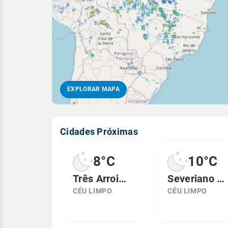
EXPLORAR MAPA
Cidades Próximas
8°C
10°C
Três Arroios, RS
Severiano de Almeida, RS
CÉU LIMPO
CÉU LIMPO