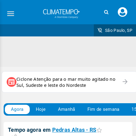
Faç
seu
logi
São Paulo, SP
Ciclone Atenção para o mar muito agitado no
arrow_forward
newspaper
Sul, Sudeste e leste do Nordeste
Agora
Hoje
Amanhã
Fim de semana
15
Tempo agora em
Pedras Altas - RS