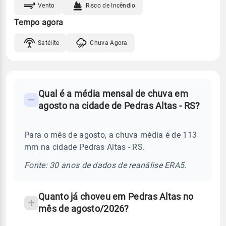
Vento
Risco de Incêndio
Tempo agora
Satélite
Chuva Agora
FAQ
Qual é a média mensal de chuva em
-
agosto na cidade de Pedras Altas - RS?
Perguntas
frequentes
Para o mês de agosto, a chuva média é de 113
sobre
mm na cidade Pedras Altas - RS.
chuva
e
Fonte: 30 anos de dados de reanálise ERA5.
temperatura
Quanto já choveu em Pedras Altas no
mês de agosto/2026?