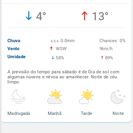
Enviar
Enviar
Enviar
Enviar
Enviar
4°
13°
Enviar
Chuva
0.0mm
Chances: 0%
Vento
WSW
9km/h
Umidade
58%
89%
A previsão do tempo para sábado é de Dia de sol com
algumas nuvens e névoa ao amanhecer. Noite de céu
limpo.
Madrugada
Manhã
Tarde
Noite