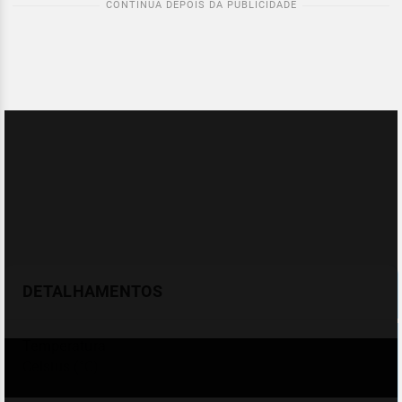
DETALHAMENTOS
Temperatura
Celsius (°C)