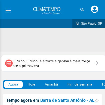
Faç
seu
logi
São Paulo, SP
El Niño El Niño já é forte e ganhará mais força
arrow_forward
newspaper
até a primavera
Agora
Hoje
Amanhã
Fim de semana
15
Tempo agora em
Barra de Santo Antônio - AL