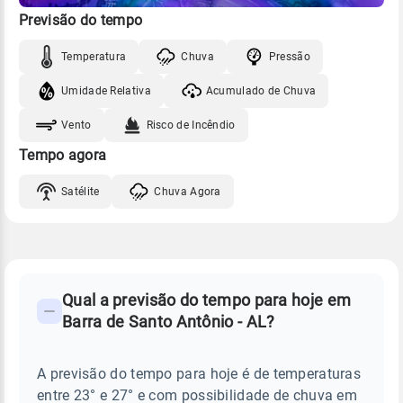
Previsão do tempo
Temperatura
Chuva
Pressão
Umidade Relativa
Acumulado de Chuva
Vento
Risco de Incêndio
Tempo agora
Satélite
Chuva Agora
FAQ
CLIMA,
PREVISÃO
Qual a previsão do tempo para hoje em
-
DO
Barra de Santo Antônio - AL?
TEMPO
Perguntas
HOJE
E
frequentes
NOTÍCIAS
EM
A previsão do tempo para hoje é de temperaturas
sobre
BARRA
entre 23° e 27° e com possibilidade de chuva em
DE
chuva