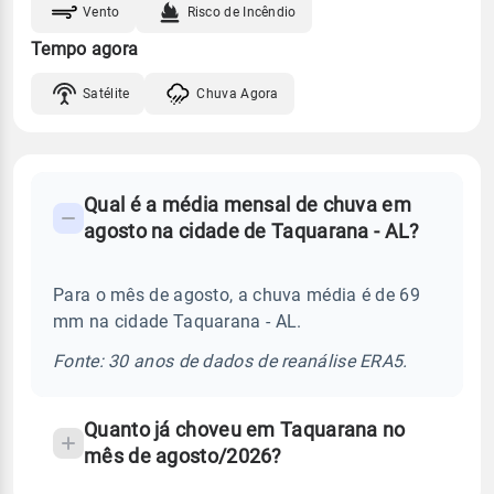
Vento
Risco de Incêndio
Tempo agora
Satélite
Chuva Agora
FAQ
Qual é a média mensal de chuva em
-
agosto na cidade de Taquarana - AL?
Perguntas
frequentes
Para o mês de agosto, a chuva média é de 69
sobre
mm na cidade Taquarana - AL.
chuva
e
Fonte: 30 anos de dados de reanálise ERA5.
temperatura
Quanto já choveu em Taquarana no
mês de agosto/2026?