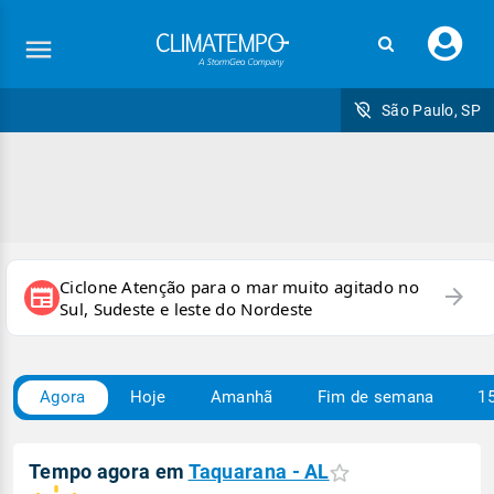
Faç
seu
logi
São Paulo, SP
Ciclone Atenção para o mar muito agitado no
arrow_forward
newspaper
Sul, Sudeste e leste do Nordeste
Agora
Hoje
Amanhã
Fim de semana
15
Tempo agora em
Taquarana - AL