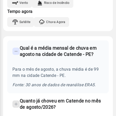
Vento
Risco de Incêndio
Tempo agora
Satélite
Chuva Agora
FAQ
Qual é a média mensal de chuva em
-
agosto na cidade de Catende - PE?
Perguntas
frequentes
Para o mês de agosto, a chuva média é de 99
sobre
mm na cidade Catende - PE.
chuva
e
Fonte: 30 anos de dados de reanálise ERA5.
temperatura
Quanto já choveu em Catende no mês
de agosto/2026?