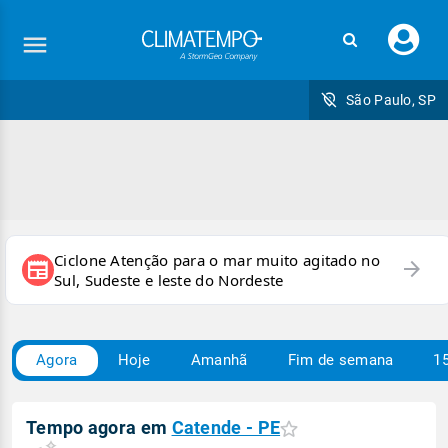
Faç
seu
logi
São Paulo, SP
Ciclone Atenção para o mar muito agitado no
arrow_forward
newspaper
Sul, Sudeste e leste do Nordeste
Agora
Hoje
Amanhã
Fim de semana
15
Tempo agora em
Catende - PE