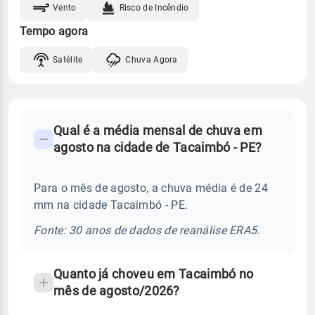
Vento
Risco de Incêndio
Tempo agora
Satélite
Chuva Agora
FAQ
Qual é a média mensal de chuva em
-
agosto na cidade de Tacaimbó - PE?
Perguntas
frequentes
Para o mês de agosto, a chuva média é de 24
sobre
mm na cidade Tacaimbó - PE.
chuva
e
Fonte: 30 anos de dados de reanálise ERA5.
temperatura
Quanto já choveu em Tacaimbó no
mês de agosto/2026?