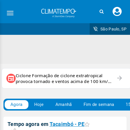
Faç
seu
logi
São Paulo, SP
Ciclone Formação de ciclone extratropical
arrow_forward
newspaper
provoca tornado e ventos acima de 100 km/h
no RS
Agora
Hoje
Amanhã
Fim de semana
15
Tempo agora em
Tacaimbó - PE