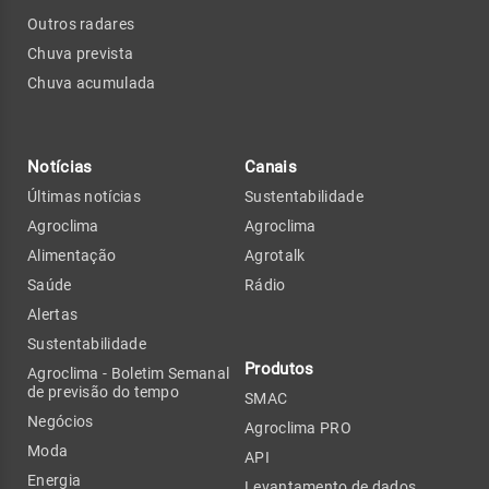
Outros radares
Chuva prevista
Chuva acumulada
Notícias
Canais
Últimas notícias
Sustentabilidade
Agroclima
Agroclima
Alimentação
Agrotalk
Saúde
Rádio
Alertas
Sustentabilidade
Produtos
Agroclima - Boletim Semanal
de previsão do tempo
SMAC
Negócios
Agroclima PRO
Moda
API
Energia
Levantamento de dados