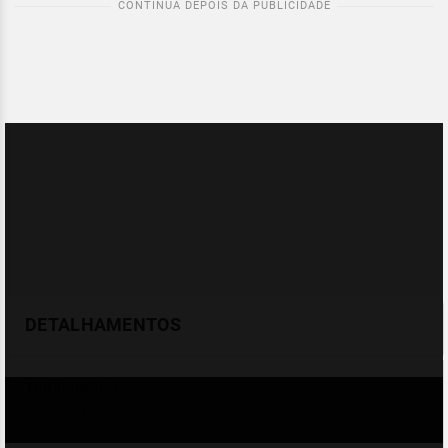
DETALHAMENTOS
Temperatura
Celsius (°C)