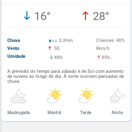
Enviar
Enviar
Enviar
Enviar
Enviar
16°
28°
Enviar
Chuva
0.2mm
Chances: 40%
Vento
SE
8km/h
Umidade
48%
95%
A previsão do tempo para sábado é de Sol com aumento
de nuvens ao longo do dia. À noite ocorrem pancadas de
chuva.
Madrugada
Manhã
Tarde
Noite