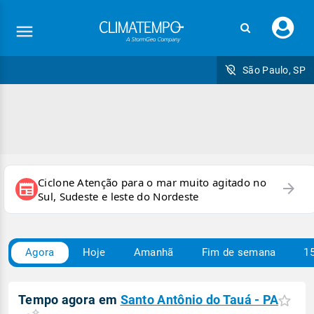
Faç
seu
logi
São Paulo, SP
Ciclone Atenção para o mar muito agitado no
arrow_forward
newspaper
Sul, Sudeste e leste do Nordeste
Agora
Hoje
Amanhã
Fim de semana
15
Tempo agora em
Santo Antônio do Tauá - PA