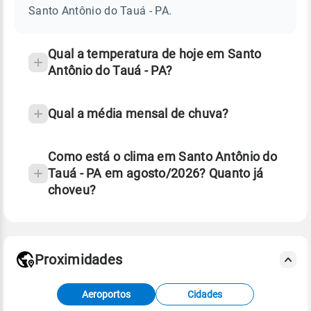
DO
Santo Antônio do Tauá - PA.
TAUÁ
e
-
temperatura
PA
Qual a temperatura de hoje em Santo
Antônio do Tauá - PA?
Qual a média mensal de chuva?
Como está o clima em Santo Antônio do
Tauá - PA em agosto/2026? Quanto já
choveu?
Fonte: 30 anos de dados de reanálise ERA5.
Proximidades
Fonte: dados combinados de estações
Aeroportos
Cidades
meteorológicas e satélite do Centro de Previsão