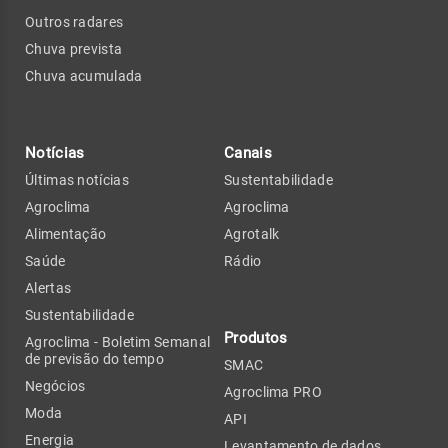
Outros radares
Chuva prevista
Chuva acumulada
Notícias
Canais
Últimas notícias
Sustentabilidade
Agroclima
Agroclima
Alimentação
Agrotalk
Saúde
Rádio
Alertas
Sustentabilidade
Produtos
Agroclima - Boletim Semanal
de previsão do tempo
SMAC
Negócios
Agroclima PRO
Moda
API
Energia
Levantamento de dados