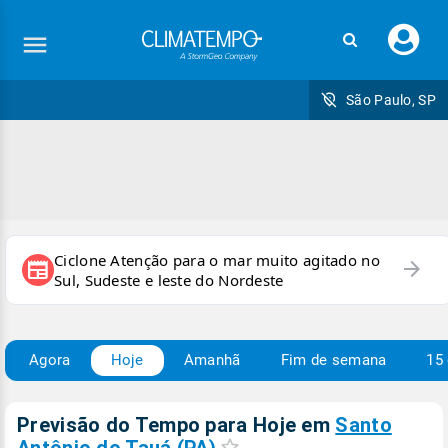
Faç
seu
logi
São Paulo, SP
Ciclone Atenção para o mar muito agitado no
arrow_forward
newspaper
Sul, Sudeste e leste do Nordeste
Agora
Hoje
Amanhã
Fim de semana
15 
Previsão do Tempo para Hoje
em
Santo