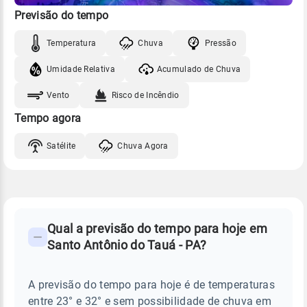
Previsão do tempo
Temperatura
Chuva
Pressão
Umidade Relativa
Acumulado de Chuva
Vento
Risco de Incêndio
Tempo agora
Satélite
Chuva Agora
FAQ
CLIMA,
PREVISÃO
Qual a previsão do tempo para hoje em
-
DO
Santo Antônio do Tauá - PA?
TEMPO
Perguntas
HOJE
E
frequentes
NOTÍCIAS
EM
A previsão do tempo para hoje é de temperaturas
sobre
SANTO
entre 23° e 32° e sem possibilidade de chuva em
ANTÔNIO
chuva